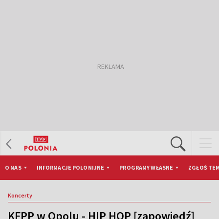
O NAS
INFORMACJE POLONIJNE
PROGRAMY WŁASNE
ZGŁOŚ TEM
Koncerty
KFPP w Opolu - HIP HOP [zapowiedź]