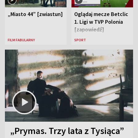
„Miasto 44” [zwiastun]
Oglądaj mecze Betclic
1. Ligi w TVP Polonia
[zapowiedź]
FILM FABULARNY
SPORT
„Prymas. Trzy lata z Tysiąca”