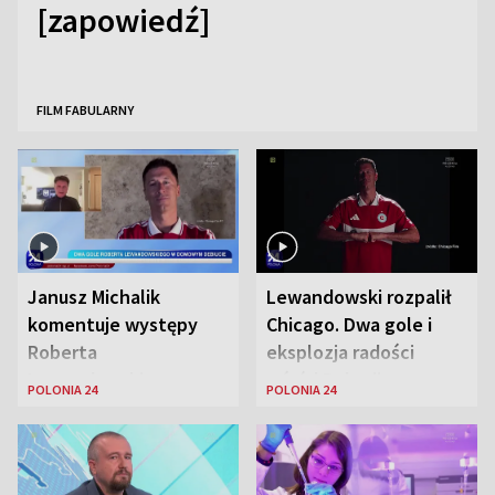
[zapowiedź]
FILM FABULARNY
Janusz Michalik
Lewandowski rozpalił
komentuje występy
Chicago. Dwa gole i
Roberta
eksplozja radości
Lewandowskiego w
wśród Polonii
POLONIA 24
POLONIA 24
Stanach
Zjednoczonych