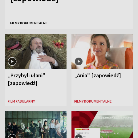
FILMY DOKUMENTALNE
„Przybyli ułani”
„Ania” [zapowiedź]
[zapowiedź]
FILM FABULARNY
FILMY DOKUMENTALNE