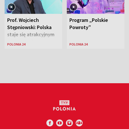
Prof. Wojciech
Program „Polskie
Stępniowski: Polska
Powroty”
staje się atrakcyjnym
miejscem dla
POLONIA 24
POLONIA 24
naukowców