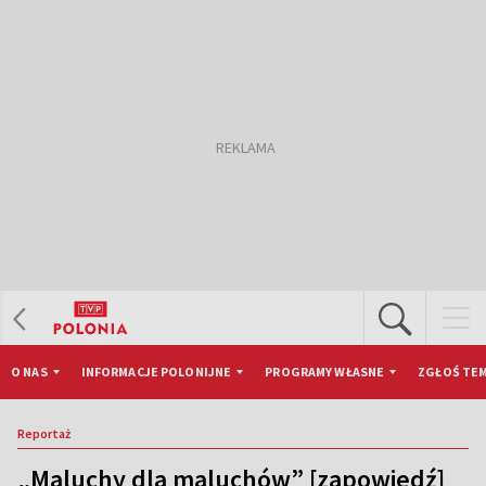
O NAS
INFORMACJE POLONIJNE
PROGRAMY WŁASNE
ZGŁOŚ TEM
Reportaż
„Maluchy dla maluchów” [zapowiedź]