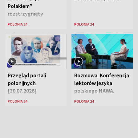
Polakiem”
rozstrzygnięty
POLONIA 24
POLONIA 24
Przegląd portali
Rozmowa: Konferencja
polonijnych
lektorów języka
[30.07.2026]
polskiego NAWA.
Goście: dr Wojciech
POLONIA 24
POLONIA 24
Karczewski Gabriela
Urbańska-Legutko