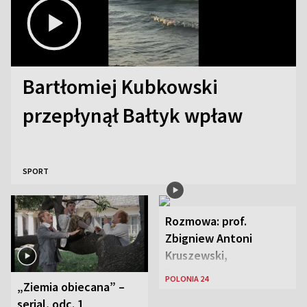
Bartłomiej Kubkowski
przepłynął Bałtyk wpław
SPORT
Rozmowa: prof.
Zbigniew Antoni
Kruszewski,
Powstaniec
POLONIA 24
„Ziemia obiecana” –
Warszawski oraz Aga
serial, odc. 1
Zaryan, piosenkarka