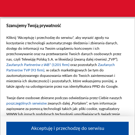
Szanujemy Twoją prywatność
Kliknij "Akceptuję i przechodzę do serwisu", aby wyrazić zgody na
korzystanie z technologii automatycznego śledzenia i zbierania danych,
dostęp do informacji na Twoim urządzeniu końcowym i ich
przechowywanie oraz na przetwarzanie Twoich danych osobowych przez
nas, czyli Telewizję Polską S.A. w likwidacji (zwaną dalej również „TVP”),
Zaufanych Partnerów z IAB* (1201 firm)
oraz pozostałych
Zaufanych
Partnerów TVP (93 firm)
, w celach marketingowych (w tym do
zautomatyzowanego dopasowania reklam do Twoich zainteresowań i
mierzenia ich skuteczności) i pozostałych, które wskazujemy poniżej, a
także zgody na udostępnianie przez nas identyfikatora PPID do Google.
Twoje dane osobowe zbierane podczas odwiedzania przez Ciebie naszych
poszczególnych serwisów
zwanych dalej „Portalem”, w tym informacje
zapisywane za pomocą technologii takich jak: pliki cookie, sygnalizatory
WWW lub innych podobnych technologii umożliwiających świadczenie
dopasowanych i bezpiecznych usług, personalizację treści oraz reklam,
udostępnianie funkcji mediów społecznościowych oraz analizowanie ruchu
Akceptuję i przechodzę do serwisu
w Internecie.