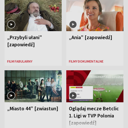
„Przybyli ułani”
„Ania” [zapowiedź]
[zapowiedź]
FILM FABULARNY
FILMY DOKUMENTALNE
„Miasto 44” [zwiastun]
Oglądaj mecze Betclic
1. Ligi w TVP Polonia
[zapowiedź]