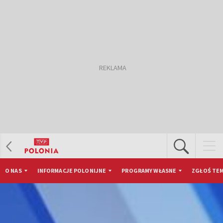
O NAS
INFORMACJE POLONIJNE
PROGRAMY WŁASNE
ZGŁOŚ TEM