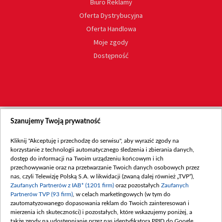
Biuro Reklamy
Oferta Dystrybucyjna
Oferta Handlowa
Moje zgody
Dostępność
Szanujemy Twoją prywatność
Kliknij "Akceptuję i przechodzę do serwisu", aby wyrazić zgody na
korzystanie z technologii automatycznego śledzenia i zbierania danych,
dostęp do informacji na Twoim urządzeniu końcowym i ich
przechowywanie oraz na przetwarzanie Twoich danych osobowych przez
nas, czyli Telewizję Polską S.A. w likwidacji (zwaną dalej również „TVP”),
Zaufanych Partnerów z IAB* (1201 firm)
oraz pozostałych
Zaufanych
Partnerów TVP (93 firm)
, w celach marketingowych (w tym do
zautomatyzowanego dopasowania reklam do Twoich zainteresowań i
mierzenia ich skuteczności) i pozostałych, które wskazujemy poniżej, a
także zgody na udostępnianie przez nas identyfikatora PPID do Google.