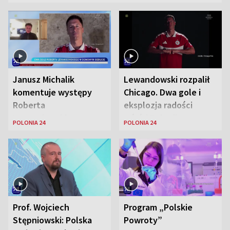
Janusz Michalik
Lewandowski rozpalił
komentuje występy
Chicago. Dwa gole i
Roberta
eksplozja radości
Lewandowskiego w
wśród Polonii
POLONIA 24
POLONIA 24
Stanach
Zjednoczonych
Prof. Wojciech
Program „Polskie
Stępniowski: Polska
Powroty”