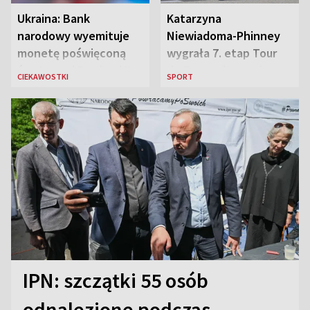
Ukraina: Bank
Katarzyna
narodowy wyemituje
Niewiadoma-Phinney
monetę poświęconą
wygrała 7. etap Tour
św. Janowi Pawłowi II
de France i została
CIEKAWOSTKI
SPORT
liderką wyścigu
IPN: szczątki 55 osób
odnalezione podczas