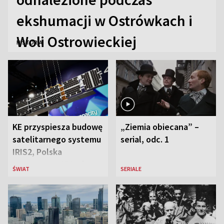
ekshumacji w Ostrówkach i
Woli Ostrowieckiej
HISTORIA
KE przyspiesza budowę
„Ziemia obiecana” –
satelitarnego systemu
serial, odc. 1
IRIS2, Polska
przeznaczy 656 mln
ŚWIAT
SERIALE
euro