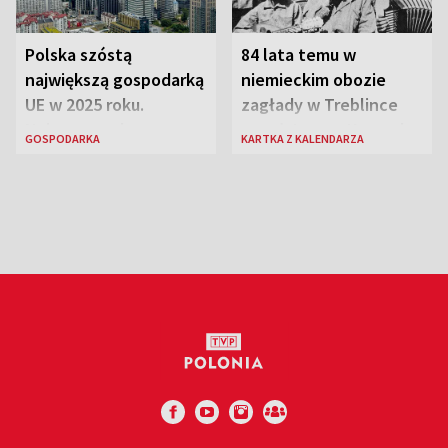
Polska szóstą
84 lata temu w
największą gospodarką
niemieckim obozie
UE w 2025 roku.
zagłady w Treblince
Najnowsze dane
zmarł Janusz Korczak
GOSPODARKA
KARTKA Z KALENDARZA
Eurostatu