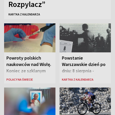
Rozpylacz”
KARTKA Z KALENDARZA
Powroty polskich
Powstanie
naukowców nad Wisłę.
Warszawskie dzień po
Koniec ze szklanym
dniu: 8 sierpnia -
sufitem
rozbrzmiewa radio
POLACY NA ŚWIECIE
KARTKA Z KALENDARZA
„Błyskawica”, śmierć
„Antka Rozpylacza”