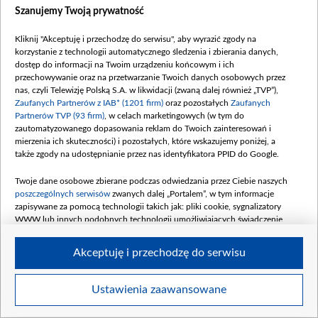
Szanujemy Twoją prywatność
Kliknij "Akceptuję i przechodzę do serwisu", aby wyrazić zgody na
korzystanie z technologii automatycznego śledzenia i zbierania danych,
dostęp do informacji na Twoim urządzeniu końcowym i ich
Koncert Muzyki Polskiej zorganizowany przez Polską Szkołę Muzyczną im.
przechowywanie oraz na przetwarzanie Twoich danych osobowych przez
Andrzeja Panufnika, fot. Patrycja Słowiak
nas, czyli Telewizję Polską S.A. w likwidacji (zwaną dalej również „TVP”),
Zaufanych Partnerów z IAB* (1201 firm)
oraz pozostałych
Zaufanych
Partnerów TVP (93 firm)
, w celach marketingowych (w tym do
zautomatyzowanego dopasowania reklam do Twoich zainteresowań i
mierzenia ich skuteczności) i pozostałych, które wskazujemy poniżej, a
także zgody na udostępnianie przez nas identyfikatora PPID do Google.
Twoje dane osobowe zbierane podczas odwiedzania przez Ciebie naszych
poszczególnych serwisów
zwanych dalej „Portalem”, w tym informacje
zapisywane za pomocą technologii takich jak: pliki cookie, sygnalizatory
WWW lub innych podobnych technologii umożliwiających świadczenie
dopasowanych i bezpiecznych usług, personalizację treści oraz reklam,
udostępnianie funkcji mediów społecznościowych oraz analizowanie ruchu
Akceptuję i przechodzę do serwisu
w Internecie.
Twoje dane osobowe zbierane podczas odwiedzania przez Ciebie
Ustawienia zaawansowane
Item
poszczególnych serwisów
na Portalu, takie jak adresy IP, identyfikatory
Szczegóły
Twoich urządzeń końcowych i identyfikatory plików cookie, informacje o
1