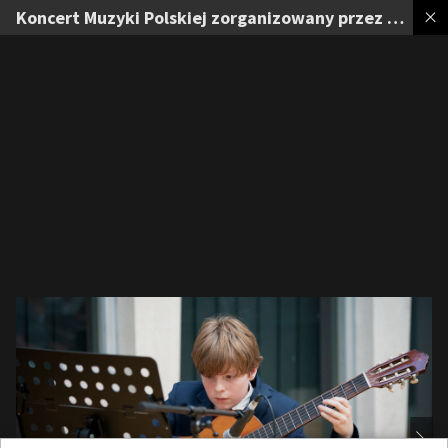
Koncert Muzyki Polskiej zorganizowany przez Polską Szkołę Muzyczną im. Andrzeja Panufnika