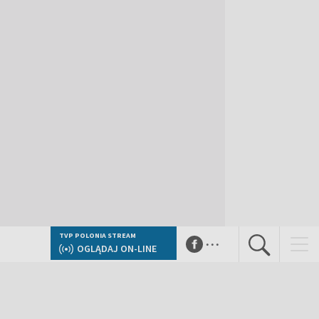
...
TVP POLONIA STREAM
OGLĄDAJ ON-LINE