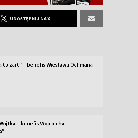
UDOSTĘPNIJ NA X
a to żart” – benefis Wiesława Ochmana
Wojtka – benefis Wojciecha
o”