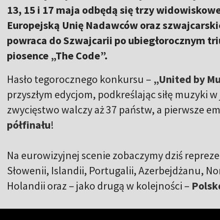
13, 15 i 17 maja odbędą się trzy widowisko
Europejską Unię Nadawców oraz szwajcarski
powraca do Szwajcarii po ubiegłorocznym tri
piosence „The Code”.
Hasło tegorocznego konkursu –
„United by Mu
przyszłym edycjom, podkreślając siłę muzyki w
zwycięstwo walczy aż 37 państw, a pierwsze em
półfinału
!
Na eurowizyjnej scenie zobaczymy dziś repreze
Słowenii, Islandii, Portugalii, Azerbejdżanu, Nor
Holandii oraz – jako drugą w kolejności –
Polsk