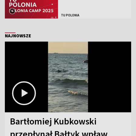
TU POLONIA
NAJNOWSZE
Bartłomiej Kubkowski
przepłynął Bałtyk wpław