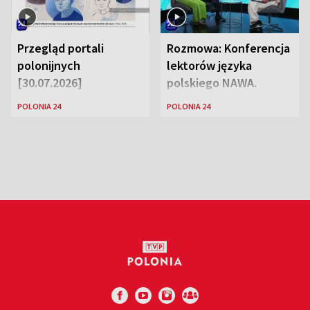
Przegląd portali
Rozmowa: Konferencja
polonijnych
lektorów języka
[30.07.2026]
polskiego NAWA.
Goście: dr Wojciech
POLONIA 24
POLONIA 24
Karczewski Gabriela
Urbańska-Legutko