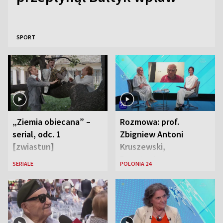
SPORT
„Ziemia obiecana” –
Rozmowa: prof.
serial, odc. 1
Zbigniew Antoni
[zwiastun]
Kruszewski,
Powstaniec
SERIALE
POLONIA 24
Warszawski oraz Aga
Zaryan, piosenkarka