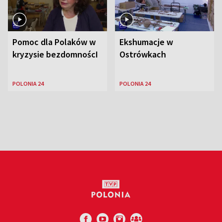
Pomoc dla Polaków w
Ekshumacje w
kryzysie bezdomnoścI
Ostrówkach
POLONIA 24
POLONIA 24