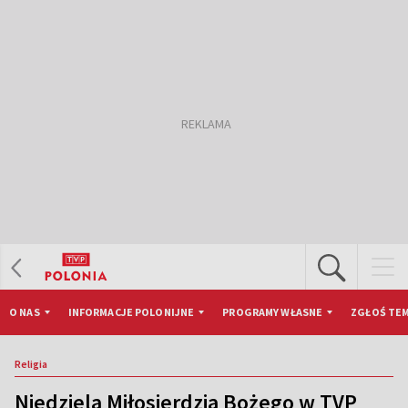
O NAS
INFORMACJE POLONIJNE
PROGRAMY WŁASNE
ZGŁOŚ TEM
Religia
Niedziela Miłosierdzia Bożego w TVP