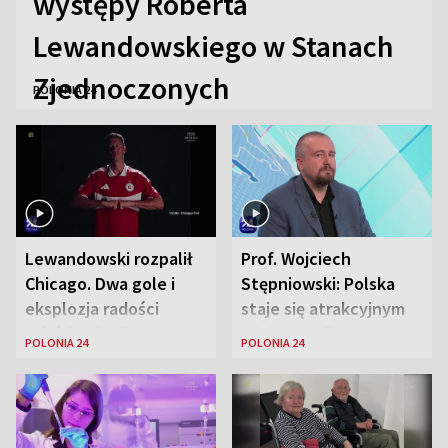
występy Roberta
Lewandowskiego w Stanach
Zjednoczonych
POLONIA 24
Lewandowski rozpalił
Prof. Wojciech
Chicago. Dwa gole i
Stępniowski: Polska
eksplozja radości
staje się atrakcyjnym
wśród Polonii
miejscem dla
POLONIA 24
POLONIA 24
naukowców