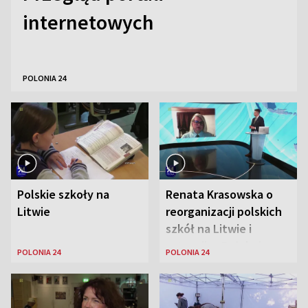
internetowych
POLONIA 24
Polskie szkoły na
Renata Krasowska o
Litwie
reorganizacji polskich
szkół na Litwie i
sytuacji w Połukniu
POLONIA 24
POLONIA 24