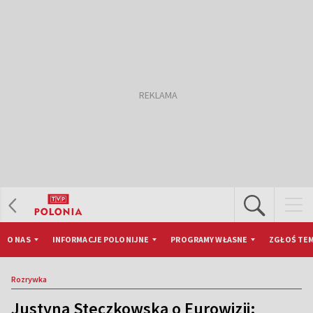
O NAS
INFORMACJE POLONIJNE
PROGRAMY WŁASNE
ZGŁOŚ TEM
Rozrywka
Justyna Steczkowska o Eurowizji: