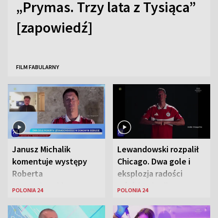
„Prymas. Trzy lata z Tysiąca”
[zapowiedź]
FILM FABULARNY
Janusz Michalik
Lewandowski rozpalił
komentuje występy
Chicago. Dwa gole i
Roberta
eksplozja radości
Lewandowskiego w
wśród Polonii
POLONIA 24
POLONIA 24
Stanach
Zjednoczonych