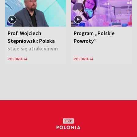
Prof. Wojciech
Program „Polskie
Stępniowski: Polska
Powroty”
staje się atrakcyjnym
miejscem dla
POLONIA 24
POLONIA 24
naukowców