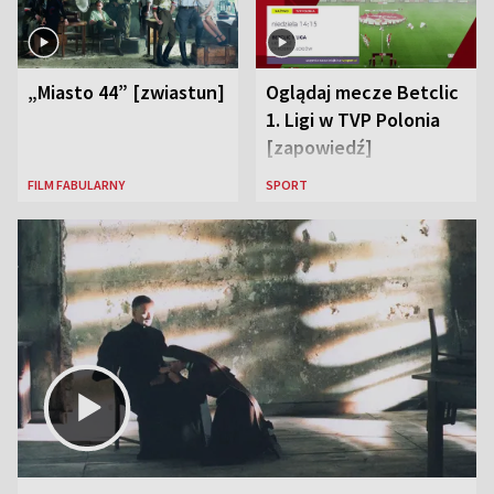
„Miasto 44” [zwiastun]
Oglądaj mecze Betclic
1. Ligi w TVP Polonia
[zapowiedź]
FILM FABULARNY
SPORT