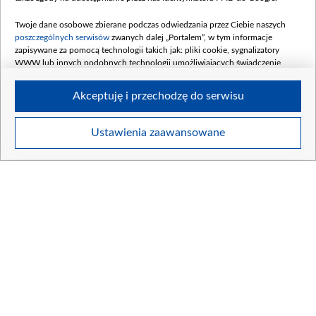
Twoje dane osobowe zbierane podczas odwiedzania przez Ciebie naszych
poszczególnych serwisów
zwanych dalej „Portalem”, w tym informacje
zapisywane za pomocą technologii takich jak: pliki cookie, sygnalizatory
WWW lub innych podobnych technologii umożliwiających świadczenie
dopasowanych i bezpiecznych usług, personalizację treści oraz reklam,
udostępnianie funkcji mediów społecznościowych oraz analizowanie ruchu
Akceptuję i przechodzę do serwisu
w Internecie.
Twoje dane osobowe zbierane podczas odwiedzania przez Ciebie
Ustawienia zaawansowane
poszczególnych serwisów
na Portalu, takie jak adresy IP, identyfikatory
Twoich urządzeń końcowych i identyfikatory plików cookie, informacje o
Twoich wyszukiwaniach w serwisach Portalu czy historia odwiedzin będą
przetwarzane przez TVP,
Zaufanych Partnerów z IAB
oraz pozostałych
PROGRAM TV
ANTENY TVP
Zaufanych Partnerów TVP
dla realizacji następujących celów i funkcji:
przechowywania informacji na urządzeniu lub dostęp do nich, wyboru
podstawowych reklam, wyboru spersonalizowanych reklam, tworzenia
profilu spersonalizowanych reklam, tworzenia profilu spersonalizowanych
treści, wyboru spersonalizowanych treści, pomiaru wydajności reklam,
pomiaru wydajności treści, stosowania badań rynkowych w celu
generowania opinii odbiorców, opracowywania i ulepszania produktów,
zapewnienia bezpieczeństwa, zapobiegania oszustwom i usuwania błędów,
technicznego dostarczania reklam lub treści, dopasowywania i połączenia
źródeł danych offline, łączenia różnych urządzeń, użycia dokładnych