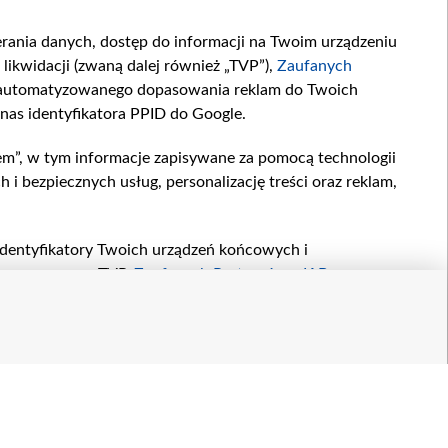
ierania danych, dostęp do informacji na Twoim urządzeniu
likwidacji (zwaną dalej również „TVP”),
Zaufanych
zautomatyzowanego dopasowania reklam do Twoich
 nas identyfikatora PPID do Google.
em”, w tym informacje zapisywane za pomocą technologii
 bezpiecznych usług, personalizację treści oraz reklam,
, identyfikatory Twoich urządzeń końcowych i
twarzane przez TVP,
Zaufanych Partnerów z IAB
oraz
zeniu lub dostęp do nich, wyboru podstawowych reklam,
reści, wyboru spersonalizowanych treści, pomiaru
owywania i ulepszania produktów, zapewnienia
 połączenia źródeł danych offline, łączenia różnych
yki urządzenia do identyfikacji.