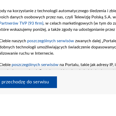
gody na korzystanie z technologii automatycznego śledzenia i zb
ch danych osobowych przez nas, czyli Telewizję Polską S.A. w 
Partnerów TVP (93 firm)
, w celach marketingowych (w tym do 
 które wskazujemy poniżej, a także zgody na udostępnianie przez
Ciebie naszych
poszczególnych serwisów
zwanych dalej „Portal
dobnych technologii umożliwiających świadczenie dopasowanych i
lizowanie ruchu w Internecie.
Ciebie
poszczególnych serwisów
na Portalu, takie jak adresy IP
iwaniach w serwisach Portalu czy historia odwiedzin będą prze
tępujących celów i funkcji: przechowywania informacji na urząd
i przechodzę do serwisu
sonalizowanych reklam, tworzenia profilu spersonalizowanych t
a badań rynkowych w celu generowania opinii odbiorców, oprac
, technicznego dostarczania reklam lub treści, dopasowywania i
bierania i wykorzystywania automatycznie wysłanej charakteryst
cji są następujące: