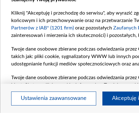
Kliknij "Akceptuję i przechodzę do serwisu", aby wyrazić z
końcowym i ich przechowywanie oraz na przetwarzanie Twoi
Partnerów z IAB* (1201 firm)
oraz pozostałych
Zaufanych 
zainteresowań i mierzenia ich skuteczności) i pozostałych,
Twoje dane osobowe zbierane podczas odwiedzania przez 
takich jak: pliki cookie, sygnalizatory WWW lub innych po
udostępnianie funkcji mediów społecznościowych oraz ana
Twoje dane osobowe zbierane podczas odwiedzania przez 
identyfikatory plików cookie, informacje o Twoich wyszuk
pozostałych
Zaufanych Partnerów TVP
dla realizacji nas
Ustawienia zaawansowane
Akceptuję 
wyboru spersonalizowanych reklam, tworzenia profilu sper
wydajności reklam, pomiaru wydajności treści, stosowani
bezpieczeństwa, zapobiegania oszustwom i usuwania błędów
urządzeń, użycia dokładnych danych geolokalizacyjnych, od
Cele przetwarzania Twoich danych przez TVP S.A. w likwida