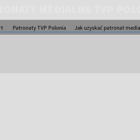
RONATY MEDIALNE TVP POL
rt
Patronaty TVP Polonia
Jak uzyskać patronat media