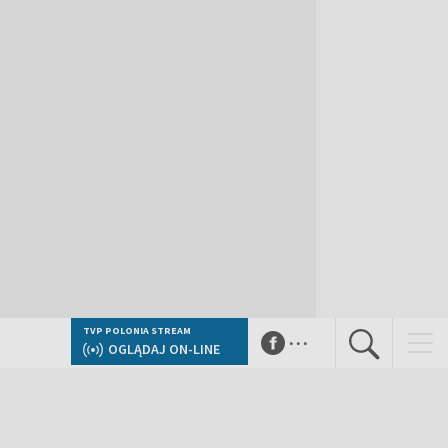
...
TVP POLONIA STREAM
OGLĄDAJ ON-LINE