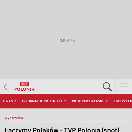
O NAS
INFORMACJE POLONIJNE
PROGRAMY WŁASNE
ZGŁOŚ TEM
Wydarzenia
Łączymy Polaków - TVP Polonia [spot]