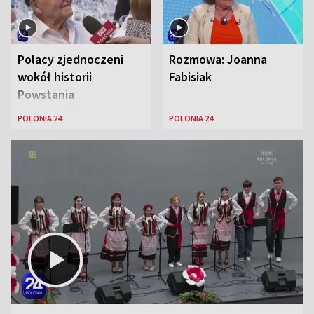
Polacy zjednoczeni
Rozmowa: Joanna
wokół historii
Fabisiak
Powstania
Warszawskiego
POLONIA 24
POLONIA 24