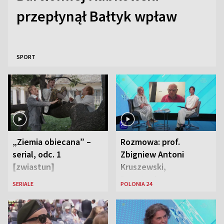
przepłynął Bałtyk wpław
SPORT
„Ziemia obiecana” –
Rozmowa: prof.
serial, odc. 1
Zbigniew Antoni
[zwiastun]
Kruszewski,
Powstaniec
SERIALE
POLONIA 24
Warszawski oraz Aga
Zaryan, piosenkarka