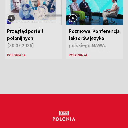
Przegląd portali
Rozmowa: Konferencja
polonijnych
lektorów języka
[30.07.2026]
polskiego NAWA.
Goście: dr Wojciech
POLONIA 24
POLONIA 24
Karczewski Gabriela
Urbańska-Legutko