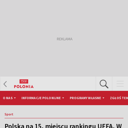
O NAS
INFORMACJE POLONIJNE
PROGRAMY WŁASNE
ZGŁOŚ TEM
Sport
Polska na 15. miejscu rankingu UEFA. W