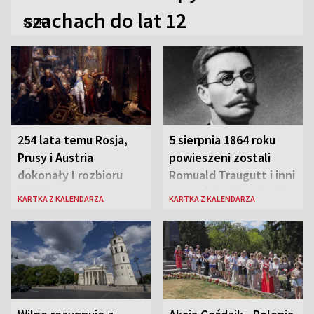
szachach do lat 12
SPORT
254 lata temu Rosja,
5 sierpnia 1864 roku
Prusy i Austria
powieszeni zostali
dokonały I rozbioru
Romuald Traugutt i inni
Polski
przywódcy Powstania
KARTKA Z KALENDARZA
KARTKA Z KALENDARZA
Styczniowego