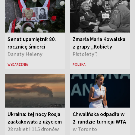
Senat upamiętnił 80.
Zmarła Maria Kowalska
rocznicę śmierci
z grupy „Kobiety
Danuty Heleny
Pistolety”,
Siedzikówny „Inki”
sanitariuszka pułku
WYDARZENIA
POLSKA
„Baszta”
Ukraina: tej nocy Rosja
Chwalińska odpadła w
zaatakowała z użyciem
2. rundzie turnieju WTA
28 rakiet i 115 dronów
w Toronto