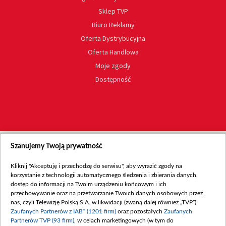
Sklep TVP
Biuro Reklamy
Oferta Dystrybucyjna
Oferta Handlowa
Moje zgody
Dostępność
Szanujemy Twoją prywatność
Kliknij "Akceptuję i przechodzę do serwisu", aby wyrazić zgody na
korzystanie z technologii automatycznego śledzenia i zbierania danych,
dostęp do informacji na Twoim urządzeniu końcowym i ich
przechowywanie oraz na przetwarzanie Twoich danych osobowych przez
nas, czyli Telewizję Polską S.A. w likwidacji (zwaną dalej również „TVP”),
Zaufanych Partnerów z IAB* (1201 firm)
oraz pozostałych
Zaufanych
Partnerów TVP (93 firm)
, w celach marketingowych (w tym do