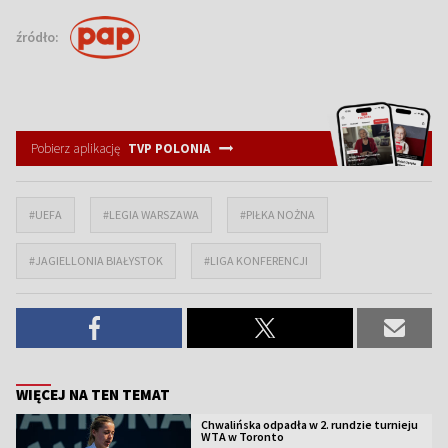
źródło:
Pobierz aplikację
TVP POLONIA
#UEFA
#LEGIA WARSZAWA
#PIŁKA NOŻNA
#JAGIELLONIA BIAŁYSTOK
#LIGA KONFERENCJI
WIĘCEJ NA TEN TEMAT
Chwalińska odpadła w 2. rundzie turnieju
WTA w Toronto