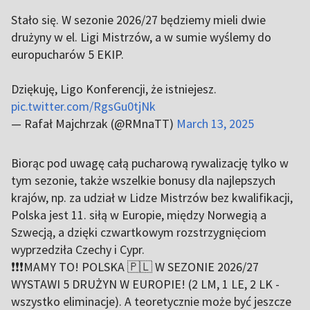
Stało się. W sezonie 2026/27 będziemy mieli dwie
drużyny w el. Ligi Mistrzów, a w sumie wyślemy do
europucharów 5 EKIP.
Dziękuję, Ligo Konferencji, że istniejesz.
pic.twitter.com/RgsGu0tjNk
— Rafał Majchrzak (@RMnaTT)
March 13, 2025
Biorąc pod uwagę całą pucharową rywalizację tylko w
tym sezonie, także wszelkie bonusy dla najlepszych
krajów, np. za udział w Lidze Mistrzów bez kwalifikacji,
Polska jest 11. siłą w Europie, między Norwegią a
Szwecją, a dzięki czwartkowym rozstrzygnięciom
wyprzedziła Czechy i Cypr.
❗️❗️❗️MAMY TO! POLSKA 🇵🇱 W SEZONIE 2026/27
WYSTAWI 5 DRUŻYN W EUROPIE! (2 LM, 1 LE, 2 LK -
wszystko eliminacje). A teoretycznie może być jeszcze