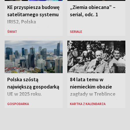
KE przyspiesza budowę
„Ziemia obiecana” –
satelitarnego systemu
serial, odc. 1
IRIS2, Polska
przeznaczy 656 mln
ŚWIAT
SERIALE
euro
Polska szóstą
84 lata temu w
największą gospodarką
niemieckim obozie
UE w 2025 roku.
zagłady w Treblince
Najnowsze dane
zmarł Janusz Korczak
GOSPODARKA
KARTKA Z KALENDARZA
Eurostatu