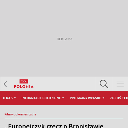
O NAS
INFORMACJE POLONIJNE
PROGRAMY WŁASNE
ZGŁOŚ TEM
Filmy dokumentalne
„Europejczyk rzecz o Bronisławie