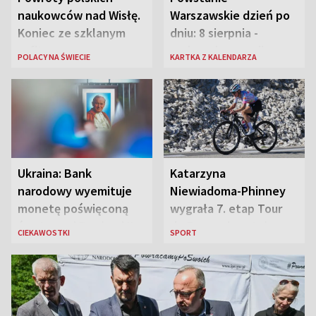
naukowców nad Wisłę.
Warszawskie dzień po
Koniec ze szklanym
dniu: 8 sierpnia -
sufitem
rozbrzmiewa radio
POLACY NA ŚWIECIE
KARTKA Z KALENDARZA
„Błyskawica”, śmierć
„Antka Rozpylacza”
Ukraina: Bank
Katarzyna
narodowy wyemituje
Niewiadoma-Phinney
monetę poświęconą
wygrała 7. etap Tour
św. Janowi Pawłowi II
de France i została
CIEKAWOSTKI
SPORT
liderką wyścigu