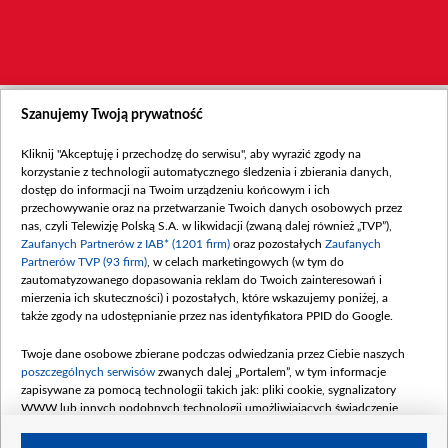
Szanujemy Twoją prywatność
Kliknij "Akceptuję i przechodzę do serwisu", aby wyrazić zgody na
korzystanie z technologii automatycznego śledzenia i zbierania danych,
dostęp do informacji na Twoim urządzeniu końcowym i ich
przechowywanie oraz na przetwarzanie Twoich danych osobowych przez
nas, czyli Telewizję Polską S.A. w likwidacji (zwaną dalej również „TVP”),
Zaufanych Partnerów z IAB* (1201 firm)
oraz pozostałych
Zaufanych
Partnerów TVP (93 firm)
, w celach marketingowych (w tym do
zautomatyzowanego dopasowania reklam do Twoich zainteresowań i
mierzenia ich skuteczności) i pozostałych, które wskazujemy poniżej, a
także zgody na udostępnianie przez nas identyfikatora PPID do Google.
Twoje dane osobowe zbierane podczas odwiedzania przez Ciebie naszych
poszczególnych serwisów
zwanych dalej „Portalem”, w tym informacje
zapisywane za pomocą technologii takich jak: pliki cookie, sygnalizatory
WWW lub innych podobnych technologii umożliwiających świadczenie
dopasowanych i bezpiecznych usług, personalizację treści oraz reklam,
udostępnianie funkcji mediów społecznościowych oraz analizowanie ruchu