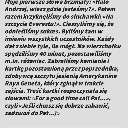
Moje pierwsze słowa brzmiały: «Halo
Andrzej, wiesz gdzie jesteśmy?». Potem
razem krzyknęliśmy do słuchawki: «Na
szczycie Everestu!». Cieszyliśmy się, że
odnieśliśmy sukces. Byliśmy tam w
imieniu wszystkich uczestników. Każdy
dał z siebie tyle, ile mógł. Na wierzchołku
spędziliśmy 40 minut, pozostawiliśmy
m.in. różaniec. Zabraliśmy kamienie i
kartkę pozostawioną przez poprzednika,
zdobywcę szczytu jesienią Amerykanina
Raya Geneta, który zginął w trakcie
zejścia. Treść kartki rozpoczynała się
słowami: «For a good time call Pat...»,
czyli «Jeśli chcesz się dobrze zabawić,
zadzwoń do Pat...)»