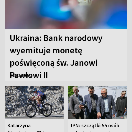
Ukraina: Bank narodowy
wyemituje monetę
poświęconą św. Janowi
Pawłowi II
CIEKAWOSTKI
Katarzyna
IPN: szczątki 55 osób