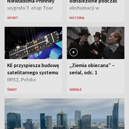
Niewiadoma-Phinney
odnalezione podczas
wygrała 7. etap Tour
ekshumacji w
de France i została
Ostrówkach i Woli
SPORT
HISTORIA
liderką wyścigu
Ostrowieckiej
KE przyspiesza budowę
„Ziemia obiecana” –
satelitarnego systemu
serial, odc. 1
IRIS2, Polska
przeznaczy 656 mln
ŚWIAT
SERIALE
euro