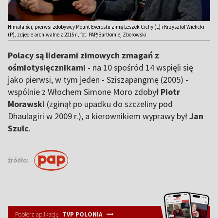
Himalaiści, pierwsi zdobywcy Mount Everestu zimą Leszek Cichy (L) i Krzysztof Wielicki
(P), zdjecie archiwalne z 2015 r., fot. PAP/Bartłomiej Zborowski
Polacy są liderami zimowych zmagań z
ośmiotysięcznikami
- na 10 spośród 14 wspięli się
jako pierwsi, w tym jeden - Sziszapangmę (2005) -
wspólnie z Włochem Simone Moro zdobył
Piotr
Morawski
(zginął po upadku do szczeliny pod
Dhaulagiri w 2009 r.), a kierownikiem wyprawy był
Jan
Szulc
.
źródło:
Pobierz aplikację
TVP POLONIA