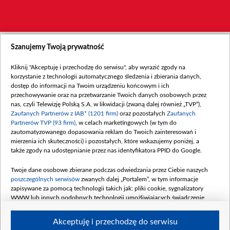
Szanujemy Twoją prywatność
Kliknij "Akceptuję i przechodzę do serwisu", aby wyrazić zgody na
korzystanie z technologii automatycznego śledzenia i zbierania danych,
dostęp do informacji na Twoim urządzeniu końcowym i ich
przechowywanie oraz na przetwarzanie Twoich danych osobowych przez
nas, czyli Telewizję Polską S.A. w likwidacji (zwaną dalej również „TVP”),
Zaufanych Partnerów z IAB* (1201 firm)
oraz pozostałych
Zaufanych
Partnerów TVP (93 firm)
, w celach marketingowych (w tym do
zautomatyzowanego dopasowania reklam do Twoich zainteresowań i
mierzenia ich skuteczności) i pozostałych, które wskazujemy poniżej, a
także zgody na udostępnianie przez nas identyfikatora PPID do Google.
Twoje dane osobowe zbierane podczas odwiedzania przez Ciebie naszych
poszczególnych serwisów
zwanych dalej „Portalem”, w tym informacje
zapisywane za pomocą technologii takich jak: pliki cookie, sygnalizatory
WWW lub innych podobnych technologii umożliwiających świadczenie
dopasowanych i bezpiecznych usług, personalizację treści oraz reklam,
udostępnianie funkcji mediów społecznościowych oraz analizowanie ruchu
Akceptuję i przechodzę do serwisu
w Internecie.