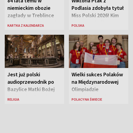
84 lata temu w
Wiktoria Ptak z
niemieckim obozie
Podlasia zdobyła tytuł
zagłady w Treblince
Miss Polski 2026! Kim
zmarł Janusz Korczak
jest nowa królowa
KARTKA Z KALENDARZA
POLSKA
piękności?
Jest już polski
Wielki sukces Polaków
audioprzewodnik po
na Międzynarodowej
Bazylice Matki Bożej
Olimpiadzie
Większej w Rzymie
Lingwistycznej
RELIGIA
POLACY NA ŚWIECIE