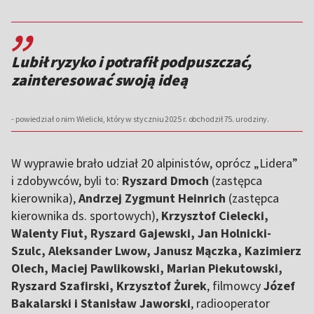
,,
Lubił ryzyko i potrafił podpuszczać,
zainteresować swoją ideą
- powiedział o nim Wielicki, który w styczniu 2025 r. obchodził 75. urodziny.
W wyprawie brało udział 20 alpinistów, oprócz „Lidera”
i zdobywców, byli to:
Ryszard Dmoch
(zastępca
kierownika),
Andrzej Zygmunt Heinrich
(zastępca
kierownika ds. sportowych),
Krzysztof Cielecki,
Walenty Fiut, Ryszard Gajewski, Jan Holnicki-
Szulc, Aleksander Lwow, Janusz Mączka, Kazimierz
Olech, Maciej Pawlikowski, Marian Piekutowski,
Ryszard Szafirski, Krzysztof Żurek
, filmowcy
Józef
Bakalarski i Stanisław Jaworski
, radiooperator