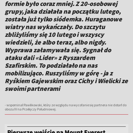
formie było coraz mniej. Z 20-osobowej
grupy, jaka działała na początku lutego,
została już tylko siódemka. Huraganowe
wiatry nas wykańczały. Do szczytu
zbliżyliśmy się 10 lutego i wszyscy
wiedzieli, że albo teraz, albo nigdy.
Wyprawa załamywała się. Sygnał do
ataku dali «Lider» z Ryszardem
Szafirskim. To podziałało na nas
mobilizująco. Ruszyliśmy w górę - ja z
Ryśkiem Gajewskim oraz Cichy i Wielicki ze
swoimi partnerami
- wspominał Pawlikowski, który ze względu na wycofanie się partnera nie dotarł do
obozu IV na Przełęczy Południowej.