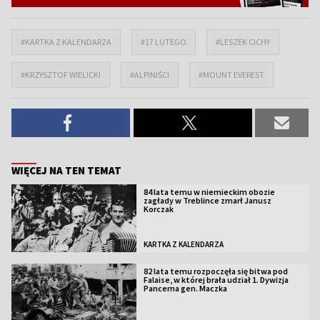
#KARTKA Z KALENDARZA
#17 LUTEGO
#LESZEK CICHY
#KRZYSZTOF WIELICKI
#ALPINIŚCI
#MOUNT EVEREST
WIĘCEJ NA TEN TEMAT
84 lata temu w niemieckim obozie
zagłady w Treblince zmarł Janusz
Korczak
KARTKA Z KALENDARZA
82 lata temu rozpoczęła się bitwa pod
Falaise, w której brała udział 1. Dywizja
Pancerna gen. Maczka