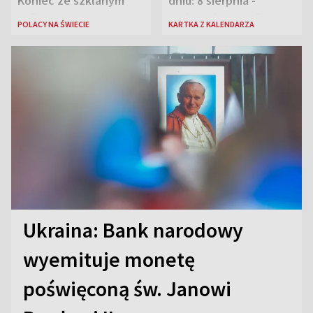
Koniec ze szklanym
dniu: 8 sierpnia -
sufitem
rozbrzmiewa radio
POLACY NA ŚWIECIE
KARTKA Z KALENDARZA
„Błyskawica”, śmierć
„Antka Rozpylacza”
Ukraina: Bank narodowy
wyemituje monetę
poświęconą św. Janowi