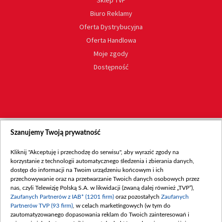
Biuro Reklamy
Oferta Dystrybucyjna
Oferta Handlowa
Moje zgody
Dostępność
Szanujemy Twoją prywatność
Kliknij "Akceptuję i przechodzę do serwisu", aby wyrazić zgody na
korzystanie z technologii automatycznego śledzenia i zbierania danych,
dostęp do informacji na Twoim urządzeniu końcowym i ich
przechowywanie oraz na przetwarzanie Twoich danych osobowych przez
nas, czyli Telewizję Polską S.A. w likwidacji (zwaną dalej również „TVP”),
Zaufanych Partnerów z IAB* (1201 firm)
oraz pozostałych
Zaufanych
Partnerów TVP (93 firm)
, w celach marketingowych (w tym do
zautomatyzowanego dopasowania reklam do Twoich zainteresowań i