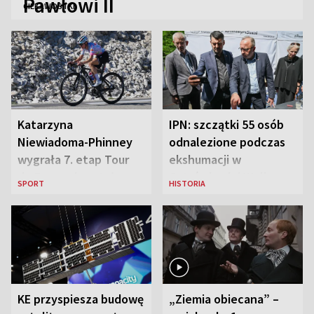
Pawłowi II
CIEKAWOSTKI
Katarzyna
IPN: szczątki 55 osób
Niewiadoma-Phinney
odnalezione podczas
wygrała 7. etap Tour
ekshumacji w
de France i została
Ostrówkach i Woli
SPORT
HISTORIA
liderką wyścigu
Ostrowieckiej
KE przyspiesza budowę
„Ziemia obiecana” –