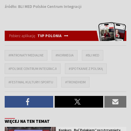
źródło:
BLI MED Polskie Centrum Integracji
Pobierz aplikację
TVP POLONIA
#PATRONATY MEDIALNE
#NORWEGIA
#BLI MED
#POLSKIE CENTRUM INTEGRACJI
#SPOTKANIE Z POLSKĄ
#FESTIWAL KULTURY I SPORTU
#TRONDHEIM
WIĘCEJ NA TEN TEMAT
Konkurs „Być Polakiem” rozstrzygnięty.