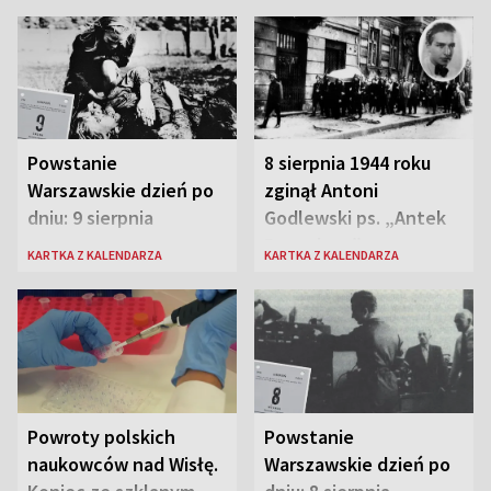
Powstanie
8 sierpnia 1944 roku
Warszawskie dzień po
zginął Antoni
dniu: 9 sierpnia
Godlewski ps. „Antek
Rozpylacz”
KARTKA Z KALENDARZA
KARTKA Z KALENDARZA
Powroty polskich
Powstanie
naukowców nad Wisłę.
Warszawskie dzień po