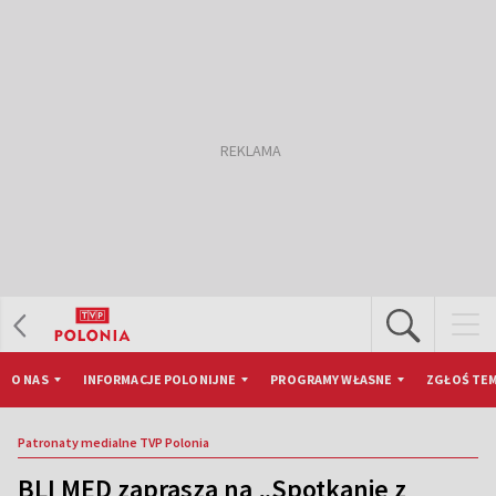
O NAS
INFORMACJE POLONIJNE
PROGRAMY WŁASNE
ZGŁOŚ TEM
Patronaty medialne TVP Polonia
BLI MED zaprasza na „Spotkanie z