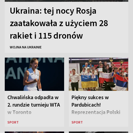
Ukraina: tej nocy Rosja
zaatakowała z użyciem 28
rakiet i 115 dronów
WOJNA NA UKRAINIE
Chwalińska odpadła w
Piękny sukces w
2. rundzie turnieju WTA
Pardubicach!
w Toronto
Reprezentacja Polski
wygrywa Drużynowe
SPORT
SPORT
Mistrzostwa Europy w