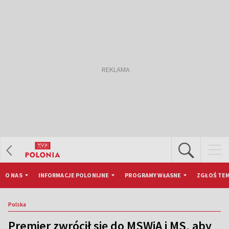
O NAS
INFORMACJE POLONIJNE
PROGRAMY WŁASNE
ZGŁOŚ TEM
Polska
Premier zwrócił się do MSWiA i MS, aby