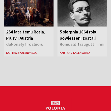
szachach do lat 12
254 lata temu Rosja,
5 sierpnia 1864 roku
Prusy i Austria
powieszeni zostali
dokonały I rozbioru
Romuald Traugutt i inni
Polski
przywódcy Powstania
KARTKA Z KALENDARZA
KARTKA Z KALENDARZA
Styczniowego