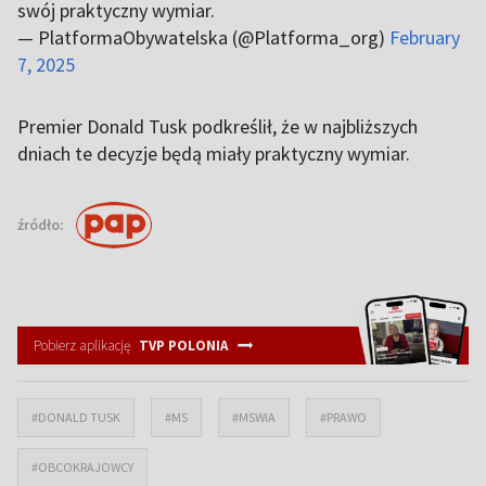
swój praktyczny wymiar.
— PlatformaObywatelska (@Platforma_org)
February
7, 2025
Premier Donald Tusk podkreślił, że w najbliższych
dniach te decyzje będą miały praktyczny wymiar.
źródło:
Pobierz aplikację
TVP POLONIA
#DONALD TUSK
#MS
#MSWIA
#PRAWO
#OBCOKRAJOWCY