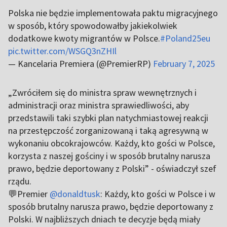
Polska nie będzie implementowała paktu migracyjnego
w sposób, który spowodowałby jakiekolwiek
dodatkowe kwoty migrantów w Polsce.
#Poland25eu
pic.twitter.com/WSGQ3nZHIl
— Kancelaria Premiera (@PremierRP)
February 7, 2025
„Zwróciłem się do ministra spraw wewnętrznych i
administracji oraz ministra sprawiedliwości, aby
przedstawili taki szybki plan natychmiastowej reakcji
na przestępczość zorganizowaną i taką agresywną w
wykonaniu obcokrajowców. Każdy, kto gości w Polsce,
korzysta z naszej gościny i w sposób brutalny narusza
prawo, będzie deportowany z Polski” - oświadczył szef
rządu.
💬Premier
@donaldtusk
: Każdy, kto gości w Polsce i w
sposób brutalny narusza prawo, będzie deportowany z
Polski. W najbliższych dniach te decyzje będą miały