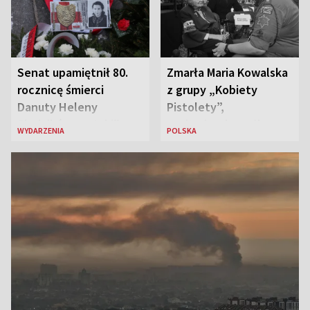
Senat upamiętnił 80.
Zmarła Maria Kowalska
rocznicę śmierci
z grupy „Kobiety
Danuty Heleny
Pistolety”,
Siedzikówny „Inki”
sanitariuszka pułku
WYDARZENIA
POLSKA
„Baszta”