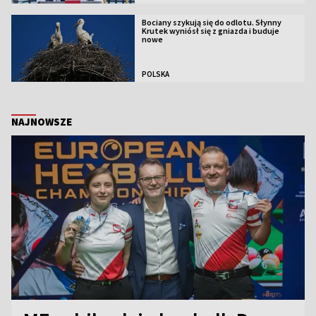
Bociany szykują się do odlotu. Słynny
Krutek wyniósł się z gniazda i buduje
nowe
POLSKA
NAJNOWSZE