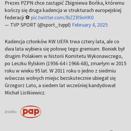
Prezes PZPN chce zastąpić Zbigniewa Bońka, któremu
kończy się druga kadencja w strukturach europejskiej
federacji ⚽️
pic.twitter.com/IbZZR5nHK0
— TVP SPORT (@sport_tvppl)
February 4, 2025
Kadencja członków KW UEFA trwa cztery lata, ale co
dwa lata wybiera się połowę tego gremium. Boniek był
drugim Polakiem w historii Komitetu Wykonawczego,
po Leszku Rylskim (1956-64 i 1966-68), zmarłym w 2015
roku w wieku 95 lat. W 2011 roku o jedno z siedmiu
wówczas wolnych miejsc bezskutecznie ubiegał się
Grzegorz Lato, a siedem lat wcześniej kandydował
Michał Listkiewicz.
źródło: