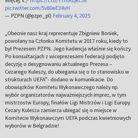
Więcej. 👉
https://t.co/YTmALjkc58
pic.twitter.com/5v80eE34vH
— PZPN (@pzpn_pl)
February 4, 2025
„Obecnie nasz kraj reprezentuje Zbigniew Boniek,
powołany na Członka Komitetu w 2017 roku, kiedy to
był Prezesem PZPN. Jego kadencja właśnie się kończy.
Po konsultacjach z wiceprezesami federacji podjęto
decyzję o desygnowaniu aktualnego Prezesa –
Cezarego Kuleszy, do ubiegania się o to stanowisko w
strukturach UEFA”- dodano w komunikacie. Do
obowiązków Komitetu Wykonawczego należy np.
wybór organizatorów najważniejszych imprez, w tym
mistrzostw Europy, finałów Ligi Mistrzów i Ligi Europy.
Cezary Kulesza zamierza ubiegać się o miejsce w
Komitecie Wykonawczym UEFA podczas kwietniowych
wyborów w Belgradzie!