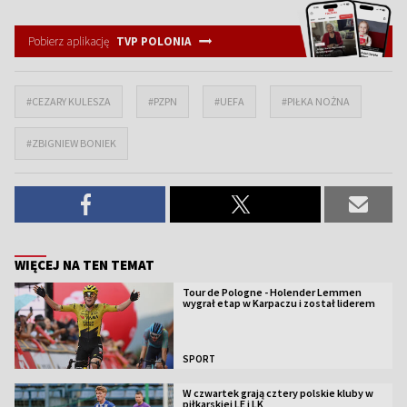
Pobierz aplikację
TVP POLONIA
#CEZARY KULESZA
#PZPN
#UEFA
#PIŁKA NOŻNA
#ZBIGNIEW BONIEK
WIĘCEJ NA TEN TEMAT
Tour de Pologne - Holender Lemmen
wygrał etap w Karpaczu i został liderem
SPORT
W czwartek grają cztery polskie kluby w
piłkarskiej LE i LK