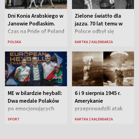
Dni Konia Arabskiego w
Zielone światło dla
Janowie Podlaskim.
jazzu. 70 lat temu w
Czas na Pride of Poland
Polsce odbył się
pierwszy festiwal
POLSKA
KARTKA Z KALENDARZA
jazzowy
ME w bilardzie heyball:
6 i 9 sierpnia 1945 r.
Dwa medale Polaków
Amerykanie
po emocjonujących
przeprowadzili atak
finałach w Kielcach
atomowy na Hiroszimę
SPORT
KARTKA Z KALENDARZA
i Nagasaki