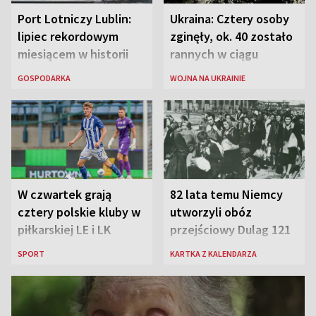
Port Lotniczy Lublin:
Ukraina: Cztery osoby
lipiec rekordowym
zginęły, ok. 40 zostało
miesiącem w historii
rannych w ciągu
lotniska
ostatniej doby w
GOSPODARKA
WOJNA NA UKRAINIE
rosyjskich atakach
W czwartek grają
82 lata temu Niemcy
cztery polskie kluby w
utworzyli obóz
piłkarskiej LE i LK
przejściowy Dulag 121
SPORT
KARTKA Z KALENDARZA