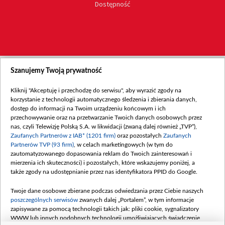
Dostępność
Szanujemy Twoją prywatność
Kliknij "Akceptuję i przechodzę do serwisu", aby wyrazić zgody na
korzystanie z technologii automatycznego śledzenia i zbierania danych,
dostęp do informacji na Twoim urządzeniu końcowym i ich
przechowywanie oraz na przetwarzanie Twoich danych osobowych przez
nas, czyli Telewizję Polską S.A. w likwidacji (zwaną dalej również „TVP”),
Zaufanych Partnerów z IAB* (1201 firm)
oraz pozostałych
Zaufanych
Partnerów TVP (93 firm)
, w celach marketingowych (w tym do
zautomatyzowanego dopasowania reklam do Twoich zainteresowań i
mierzenia ich skuteczności) i pozostałych, które wskazujemy poniżej, a
także zgody na udostępnianie przez nas identyfikatora PPID do Google.
Twoje dane osobowe zbierane podczas odwiedzania przez Ciebie naszych
poszczególnych serwisów
zwanych dalej „Portalem”, w tym informacje
zapisywane za pomocą technologii takich jak: pliki cookie, sygnalizatory
WWW lub innych podobnych technologii umożliwiających świadczenie