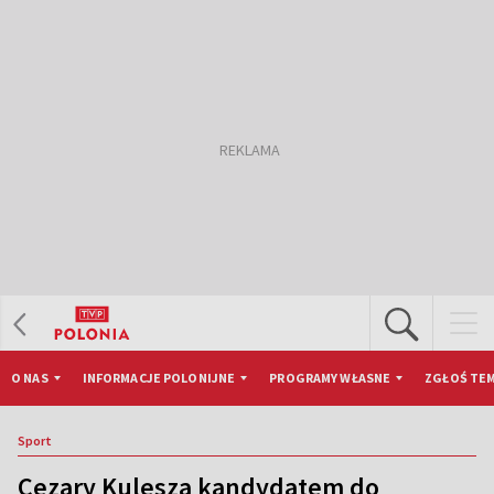
O NAS
INFORMACJE POLONIJNE
PROGRAMY WŁASNE
ZGŁOŚ TEM
Sport
Cezary Kulesza kandydatem do