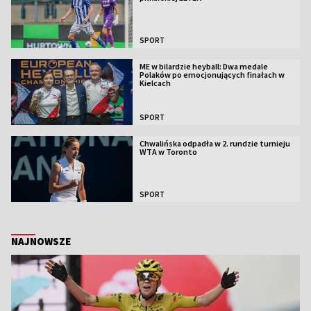
SPORT
ME w bilardzie heyball: Dwa medale
Polaków po emocjonujących finałach w
Kielcach
SPORT
Chwalińska odpadła w 2. rundzie turnieju
WTA w Toronto
SPORT
NAJNOWSZE