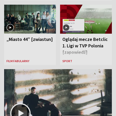
„Miasto 44” [zwiastun]
Oglądaj mecze Betclic
1. Ligi w TVP Polonia
[zapowiedź]
FILM FABULARNY
SPORT