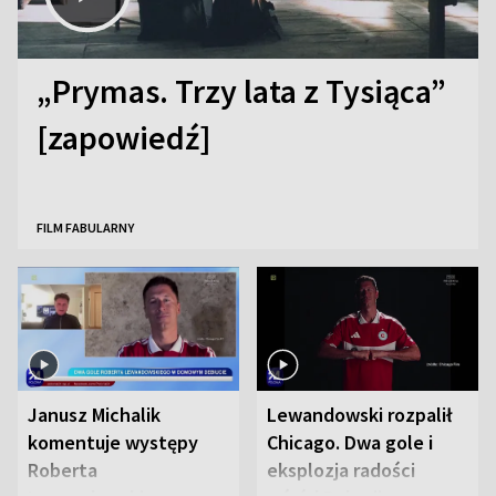
„Prymas. Trzy lata z Tysiąca”
[zapowiedź]
FILM FABULARNY
Janusz Michalik
Lewandowski rozpalił
komentuje występy
Chicago. Dwa gole i
Roberta
eksplozja radości