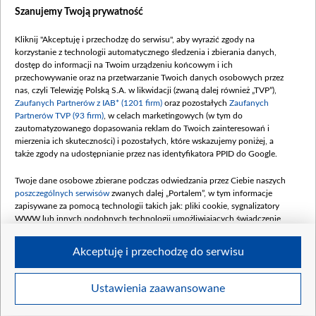
Szanujemy Twoją prywatność
Kliknij "Akceptuję i przechodzę do serwisu", aby wyrazić zgody na
korzystanie z technologii automatycznego śledzenia i zbierania danych,
dostęp do informacji na Twoim urządzeniu końcowym i ich
przechowywanie oraz na przetwarzanie Twoich danych osobowych przez
nas, czyli Telewizję Polską S.A. w likwidacji (zwaną dalej również „TVP”),
Zaufanych Partnerów z IAB* (1201 firm)
oraz pozostałych
Zaufanych
Partnerów TVP (93 firm)
, w celach marketingowych (w tym do
zautomatyzowanego dopasowania reklam do Twoich zainteresowań i
mierzenia ich skuteczności) i pozostałych, które wskazujemy poniżej, a
także zgody na udostępnianie przez nas identyfikatora PPID do Google.
Twoje dane osobowe zbierane podczas odwiedzania przez Ciebie naszych
poszczególnych serwisów
zwanych dalej „Portalem”, w tym informacje
zapisywane za pomocą technologii takich jak: pliki cookie, sygnalizatory
WWW lub innych podobnych technologii umożliwiających świadczenie
dopasowanych i bezpiecznych usług, personalizację treści oraz reklam,
udostępnianie funkcji mediów społecznościowych oraz analizowanie ruchu
Akceptuję i przechodzę do serwisu
w Internecie.
Twoje dane osobowe zbierane podczas odwiedzania przez Ciebie
Ustawienia zaawansowane
poszczególnych serwisów
na Portalu, takie jak adresy IP, identyfikatory
©2026 Telewizja Polska S. A. w likwidacji
Twoich urządzeń końcowych i identyfikatory plików cookie, informacje o