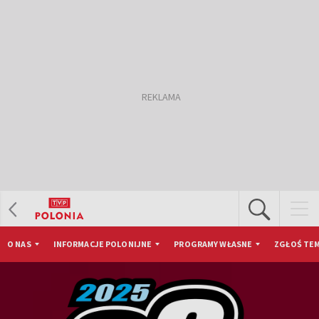
O NAS
INFORMACJE POLONIJNE
PROGRAMY WŁASNE
ZGŁOŚ TEM