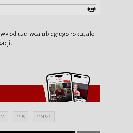
wy od czerwca ubiegłego roku, ale
acji.
URA
#ZUS
#POLSKA