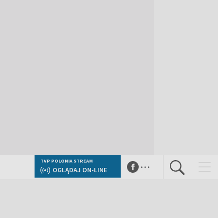
...
TVP POLONIA STREAM
OGLĄDAJ ON-LINE