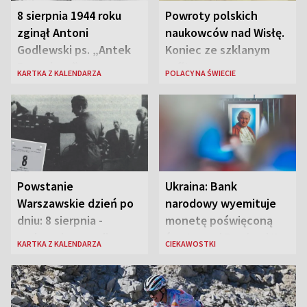
8 sierpnia 1944 roku
Powroty polskich
zginął Antoni
naukowców nad Wisłę.
Godlewski ps. „Antek
Koniec ze szklanym
Rozpylacz”
sufitem
KARTKA Z KALENDARZA
POLACY NA ŚWIECIE
Powstanie
Ukraina: Bank
Warszawskie dzień po
narodowy wyemituje
dniu: 8 sierpnia -
monetę poświęconą
rozbrzmiewa radio
św. Janowi Pawłowi II
KARTKA Z KALENDARZA
CIEKAWOSTKI
„Błyskawica”, śmierć
„Antka Rozpylacza”