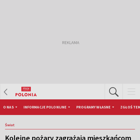
O NAS
INFORMACJE POLONIJNE
PROGRAMY WŁASNE
ZGŁOŚ TEM
Świat
Kolejne pożary zagrażają mieszkańcom