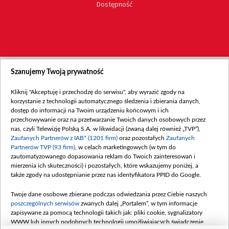
Dostępność
Szanujemy Twoją prywatność
Kliknij "Akceptuję i przechodzę do serwisu", aby wyrazić zgody na
korzystanie z technologii automatycznego śledzenia i zbierania danych,
dostęp do informacji na Twoim urządzeniu końcowym i ich
przechowywanie oraz na przetwarzanie Twoich danych osobowych przez
nas, czyli Telewizję Polską S.A. w likwidacji (zwaną dalej również „TVP”),
Zaufanych Partnerów z IAB* (1201 firm)
oraz pozostałych
Zaufanych
Partnerów TVP (93 firm)
, w celach marketingowych (w tym do
zautomatyzowanego dopasowania reklam do Twoich zainteresowań i
mierzenia ich skuteczności) i pozostałych, które wskazujemy poniżej, a
także zgody na udostępnianie przez nas identyfikatora PPID do Google.
Twoje dane osobowe zbierane podczas odwiedzania przez Ciebie naszych
poszczególnych serwisów
zwanych dalej „Portalem”, w tym informacje
zapisywane za pomocą technologii takich jak: pliki cookie, sygnalizatory
WWW lub innych podobnych technologii umożliwiających świadczenie