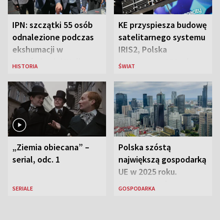
IPN: szczątki 55 osób
KE przyspiesza budowę
odnalezione podczas
satelitarnego systemu
ekshumacji w
IRIS2, Polska
Ostrówkach i Woli
przeznaczy 656 mln
HISTORIA
ŚWIAT
Ostrowieckiej
euro
„Ziemia obiecana” –
Polska szóstą
serial, odc. 1
największą gospodarką
UE w 2025 roku.
Najnowsze dane
SERIALE
GOSPODARKA
Eurostatu