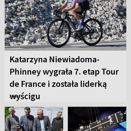
Katarzyna Niewiadoma-
Phinney wygrała 7. etap Tour
de France i została liderką
wyścigu
SPORT