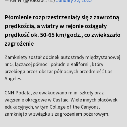
— AG 🔥 (@Yolo304741)
January 22, 2025
Płomienie rozprzestrzeniały się z zawrotną
prędkością, a wiatry w rejonie osiągały
prędkość ok. 50-65 km/godz., co zwiększało
zagrożenie
Zamknięty został odcinek autostrady międzystanowej
nr 5, łączącej północ i południe Kalifornii, który
przebiega przez obszar północnych przedmieść Los
Angeles.
CNN Podała, że ewakuowano m.in. szkoły oraz
więzienie okręgowe w Castaic. Wiele innych placówek
edukacyjnych, w tym College of the Canyons,
zamknięto w związku z zagrożeniem pożarowym.