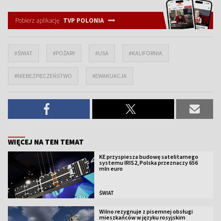
Pobierz aplikację
TVP POLONIA
#ŚWIAT
#POŻARY
#USA
#KALIFORNIA
#NIEBEZPIECZEŃSTWO
#EWAKUACJA
WIĘCEJ NA TEN TEMAT
KE przyspiesza budowę satelitarnego
systemu IRIS2, Polska przeznaczy 656
mln euro
ŚWIAT
Wilno rezygnuje z pisemnej obsługi
mieszkańców w języku rosyjskim