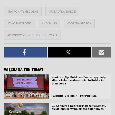
#PATRONATY MEDIALNE
#POLACY NA ŚWIECIE
#TWOJA POLONIA
#KONKURS
#BOŻENA KRASOŃ
#OSOBOWOŚĆ ROKU POLONII ŚWIATA
WIĘCEJ NA TEN TEMAT
Konkurs „Być Polakiem” rozstrzygnięty.
Młoda Polonia udowadnia, że Polska to
stan serca
PATRONATY MEDIALNE TVP POLONIA
21. Konkurs o Nagrodę Marszałka Senatu
dla dziennikarzy polskich i polonijnych