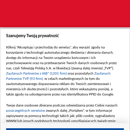
Szanujemy Twoją prywatność
Kliknij "Akceptuję i przechodzę do serwisu", aby wyrazić zgody na
korzystanie z technologii automatycznego śledzenia i zbierania danych,
dostęp do informacji na Twoim urządzeniu końcowym i ich
przechowywanie oraz na przetwarzanie Twoich danych osobowych przez
nas, czyli Telewizję Polską S.A. w likwidacji (zwaną dalej również „TVP”),
Zaufanych Partnerów z IAB* (1201 firm)
oraz pozostałych
Zaufanych
Partnerów TVP (93 firm)
, w celach marketingowych (w tym do
zautomatyzowanego dopasowania reklam do Twoich zainteresowań i
mierzenia ich skuteczności) i pozostałych, które wskazujemy poniżej, a
także zgody na udostępnianie przez nas identyfikatora PPID do Google.
Twoje dane osobowe zbierane podczas odwiedzania przez Ciebie naszych
poszczególnych serwisów
zwanych dalej „Portalem”, w tym informacje
zapisywane za pomocą technologii takich jak: pliki cookie, sygnalizatory
WWW lub innych podobnych technologii umożliwiających świadczenie
dopasowanych i bezpiecznych usług, personalizację treści oraz reklam,