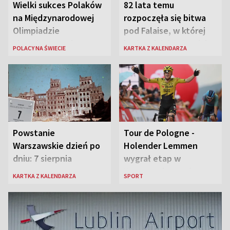
Wielki sukces Polaków
82 lata temu
na Międzynarodowej
rozpoczęła się bitwa
Olimpiadzie
pod Falaise, w której
Lingwistycznej
brała udział 1. Dywizja
POLACY NA ŚWIECIE
KARTKA Z KALENDARZA
Pancerna gen. Maczka
Powstanie
Tour de Pologne -
Warszawskie dzień po
Holender Lemmen
dniu: 7 sierpnia
wygrał etap w
Karpaczu i został
KARTKA Z KALENDARZA
SPORT
liderem