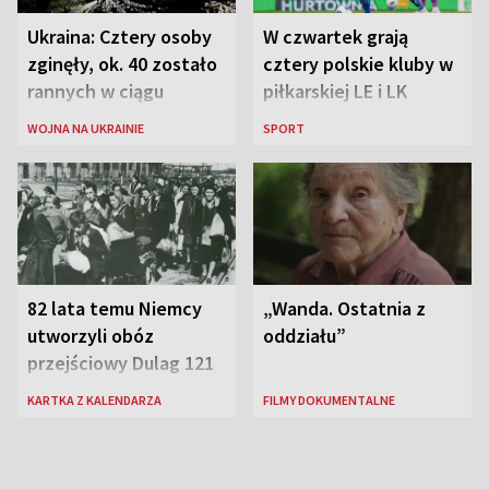
Ukraina: Cztery osoby
W czwartek grają
zginęły, ok. 40 zostało
cztery polskie kluby w
rannych w ciągu
piłkarskiej LE i LK
ostatniej doby w
WOJNA NA UKRAINIE
SPORT
rosyjskich atakach
82 lata temu Niemcy
„Wanda. Ostatnia z
utworzyli obóz
oddziału”
przejściowy Dulag 121
KARTKA Z KALENDARZA
FILMY DOKUMENTALNE