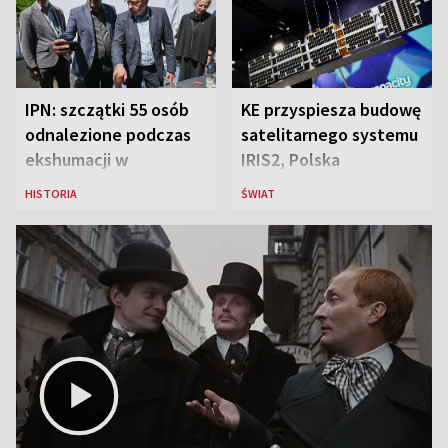
IPN: szczątki 55 osób
KE przyspiesza budowę
odnalezione podczas
satelitarnego systemu
ekshumacji w
IRIS2, Polska
Ostrówkach i Woli
przeznaczy 656 mln
HISTORIA
ŚWIAT
Ostrowieckiej
euro