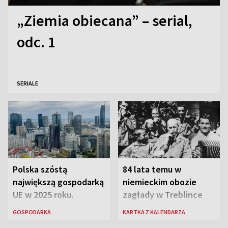
„Ziemia obiecana” – serial,
odc. 1
SERIALE
Polska szóstą
84 lata temu w
największą gospodarką
niemieckim obozie
UE w 2025 roku.
zagłady w Treblince
Najnowsze dane
zmarł Janusz Korczak
GOSPODARKA
KARTKA Z KALENDARZA
Eurostatu