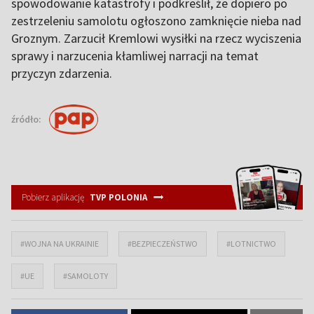
spowodowanie katastrofy i podkreślił, że dopiero po
zestrzeleniu samolotu ogłoszono zamknięcie nieba nad
Groznym. Zarzucił Kremlowi wysiłki na rzecz wyciszenia
sprawy i narzucenia kłamliwej narracji na temat
przyczyn zdarzenia.
źródło:
Pobierz aplikację
TVP POLONIA
#WOJNA NA UKRAINIE
#BEZPIECZEŃSTWO
#LOTNICTWO
#UE
#SAMOLOTY