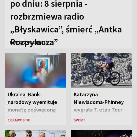
po dniu: 8 sierpnia -
rozbrzmiewa radio
„Błyskawica”, śmierć „Antka
Rozpylacza”
KARTKA Z KALENDARZA
Ukraina: Bank
Katarzyna
narodowy wyemituje
Niewiadoma-Phinney
monetę poświęconą
wygrała 7. etap Tour
św. Janowi Pawłowi II
de France i została
CIEKAWOSTKI
SPORT
liderką wyścigu