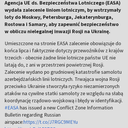
Agencja UE ds. Bezpieczeństwa Lotniczego (EASA)
wydała zalecenie liniom lotniczym, by wstrzymały
loty do Moskwy, Petersburga, Jekaterynburga,
Rostowa i Samary, aby zapewnić bezpieczeństwo
w obliczu nielegalnej inwazji Rosji na Ukrainę.
Umieszczone na stronie EASA zalecenie obowiązuje do
końca lipca i faktycznie dotyczy przewoźników z krajów
trzecich - obecnie żadne linie lotnicze państw UE nie
latają do, z ani w przestrzeni powietrznej Rosji.
Zalecenie wydano po grudniowej katastrofie samolotu
azerbejdżańskich linii lotniczych. Trwająca wojna Rosji
przeciwko Ukrainie stworzyła ryzyko niezamierzonych
ataków na cywilne statki samoloty ze względu na słabą
koordynację rządowo-wojskową i błędy w identyfikacji.
#EASA
has issued a new Conflict Zone Information
Bulletin regarding Russian
airspace:
https://t.co/J7RGC9MEYu