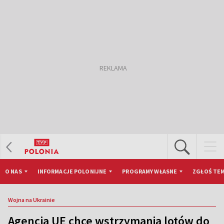
O NAS
INFORMACJE POLONIJNE
PROGRAMY WŁASNE
ZGŁOŚ TEM
Wojna na Ukrainie
Agencja UE chce wstrzymania lotów do