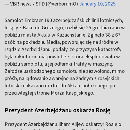
— VBR news / STD (@VerborumO)
January 10, 2025
Samolot Embraer 190 azerbejdżańskich linii lotniczych,
lecący z Baku do Groznego, rozbił się 25 grudnia rano w
pobliżu miasta Aktau w Kazachstanie. Zginęło 38 z 67
osób na pokładzie. Media, powołując się na źródła w
rządzie Azerbejdżanu, podały, że przyczyną katastrofy
była rakieta ziemia-powietrze, która eksplodowała w
pobliżu samolotu, a jej odłamki trafiły w maszynę.
Załodze uszkodzonego samolotu nie zezwolono, mimo
próśb, na lądowanie awaryjne na żadnym z rosyjskich
lotnisk i nakazano mu lot do Aktau, położonego po
przeciwległej stronie Morza Kaspijskiego.
Prezydent Azerbejdżanu oskarża Rosję
Prezydent Azerbejdżanu Ilham Alijew oskarżył Rosję o