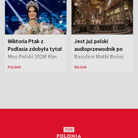
Wiktoria Ptak z
Jest już polski
Podlasia zdobyła tytuł
audioprzewodnik po
Miss Polski 2026! Kim
Bazylice Matki Bożej
jest nowa królowa
Większej w Rzymie
POLSKA
RELIGIA
piękności?