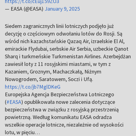
https://t.co/cEuj159ZO3
— EASA (@EASA)
January 9, 2025
Siedem zagranicznych linii lotniczych podjęło już
decyzję o częściowym odwołaniu lotów do Rosji. Są
wśród nich kazachstańskie Qazaq Air, izraelskie El Al,
emirackie Flydubai, serbskie Air Serbia, uzbeckie Qanot
Sharq i turkmeńskie Turkmenistan Airlines. Azerbejdżan
zawiesił loty z 11 rosyjskimi miastami, w tym z
Kazaniem, Groznym, Machaczkałą, Niżnym
Nowogrodem, Saratowem, Soczi i Ufą.
https://t.co/jb7MglDKeG
Europejska Agencja Bezpieczeństwa Lotniczego
(
#EASA
) opublikowała nowe zalecenia dotyczące
bezpieczeństwa w związku z rosyjską przestrzenią
powietrzną. Według komunikatu EASA odradza
wszelkie operacje lotnicze, niezależnie od wysokości
lotu, w pięciu…