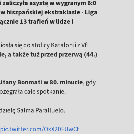
i zaliczyła asystę w wygranym 6:0
w hiszpańskiej ekstraklasie - Liga
cznie 13 trafień w lidze i
sła się do stolicy Katalonii z VfL
e, a także tuż przed przerwą (44.)
 Aitany Bonmati w 80. minucie
, gdy
ozegrała całe spotkanie.
dzielę Salma Paralluelo.
pic.twitter.com/OxX20FUwCt