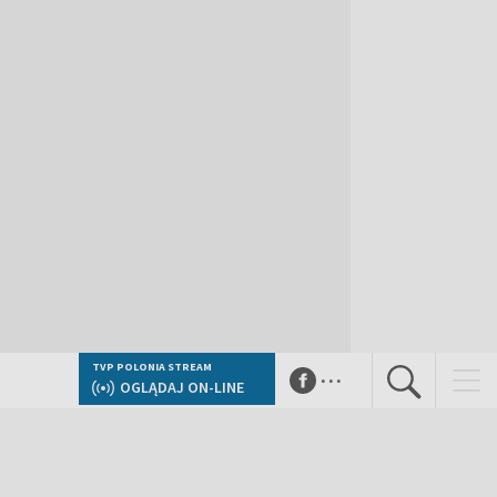
...
TVP POLONIA STREAM
OGLĄDAJ ON-LINE