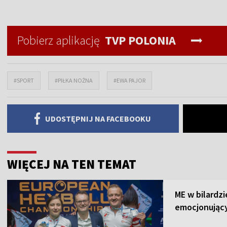
Pobierz aplikację
TVP POLONIA
#SPORT
#PIŁKA NOŻNA
#EWA PAJOR
UDOSTĘPNIJ NA FACEBOOKU
WIĘCEJ NA TEN TEMAT
ME w bilardz
emocjonujący