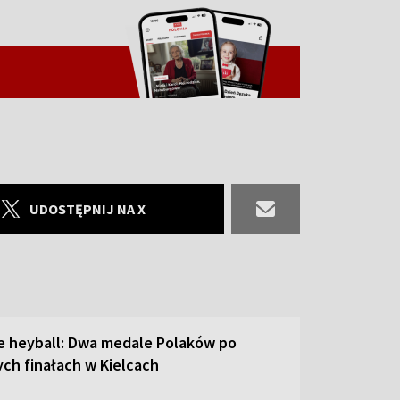
UDOSTĘPNIJ NA X
ie heyball: Dwa medale Polaków po
ch finałach w Kielcach