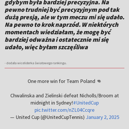
gdybym była bardziej precyzyjna. Na
pewno trudniej być precyzyjnym pod tak
dużą presją, ale w tym meczu mi się udało.
Na pewno to krok naprzód. W niektórych
momentach wiedziałam, że mogę być
bardziej odważna i ostatecznie mi się
udało, więc byłam szczęśliwa
- dodała wiceliderka światowego rankingu.
One more win for Team Poland 👊
Chwalinska and Zielinski defeat Nicholls/Broom at
midnight in Sydney!
#UnitedCup
pic.twitter.com/nZL04Ccqre
— United Cup (@UnitedCupTennis)
January 2, 2025