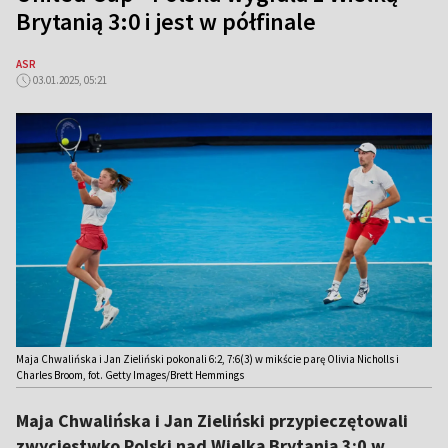
Brytanią 3:0 i jest w półfinale
ASR
03.01.2025, 05:21
Maja Chwalińska i Jan Zieliński pokonali 6:2, 7:6(3) w mikście parę Olivia Nicholls i
Charles Broom, fot. Getty Images/Brett Hemmings
Maja Chwalińska i Jan Zieliński przypieczętowali
zwycięstwko Polski nad Wielką Brytanią 3:0 w