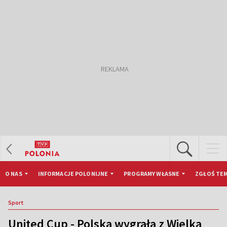
O NAS
INFORMACJE POLONIJNE
PROGRAMY WŁASNE
ZGŁOŚ TEM
Sport
United Cup - Polska wygrała z Wielką