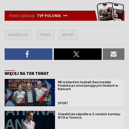
Pobierz aplikację
TVP POLONIA
#UNITED CUP
#TENIS
#SPORT
WIĘCEJ NA TEN TEMAT
ME w bilardzie heyball: Dwa medale
Polaków po emocjonujących finałach w
Kielcach
SPORT
Chwalińska odpadła w 2. rundzie turnieju
WTA w Toronto