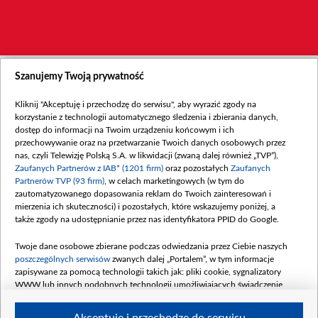
Szanujemy Twoją prywatność
Kliknij "Akceptuję i przechodzę do serwisu", aby wyrazić zgody na
korzystanie z technologii automatycznego śledzenia i zbierania danych,
dostęp do informacji na Twoim urządzeniu końcowym i ich
przechowywanie oraz na przetwarzanie Twoich danych osobowych przez
nas, czyli Telewizję Polską S.A. w likwidacji (zwaną dalej również „TVP”),
Zaufanych Partnerów z IAB* (1201 firm)
oraz pozostałych
Zaufanych
Partnerów TVP (93 firm)
, w celach marketingowych (w tym do
zautomatyzowanego dopasowania reklam do Twoich zainteresowań i
mierzenia ich skuteczności) i pozostałych, które wskazujemy poniżej, a
także zgody na udostępnianie przez nas identyfikatora PPID do Google.
Twoje dane osobowe zbierane podczas odwiedzania przez Ciebie naszych
poszczególnych serwisów
zwanych dalej „Portalem”, w tym informacje
zapisywane za pomocą technologii takich jak: pliki cookie, sygnalizatory
WWW lub innych podobnych technologii umożliwiających świadczenie
dopasowanych i bezpiecznych usług, personalizację treści oraz reklam,
udostępnianie funkcji mediów społecznościowych oraz analizowanie ruchu