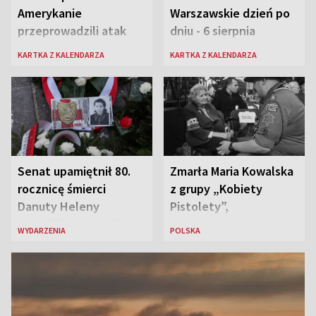
Amerykanie
Warszawskie dzień po
przeprowadzili atak
dniu - 6 sierpnia
atomowy na Hiroszimę
KARTKA Z KALENDARZA
KARTKA Z KALENDARZA
i Nagasaki
Senat upamiętnił 80.
Zmarła Maria Kowalska
rocznicę śmierci
z grupy „Kobiety
Danuty Heleny
Pistolety”,
Siedzikówny „Inki”
sanitariuszka pułku
WYDARZENIA
POLSKA
„Baszta”