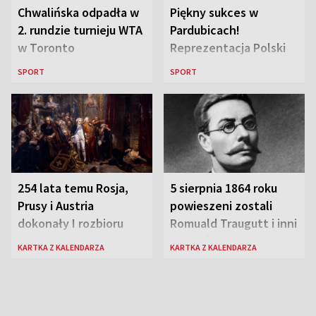
Chwalińska odpadła w
Piękny sukces w
2. rundzie turnieju WTA
Pardubicach!
w Toronto
Reprezentacja Polski
wygrywa Drużynowe
SPORT
SPORT
Mistrzostwa Europy w
szachach do lat 12
254 lata temu Rosja,
5 sierpnia 1864 roku
Prusy i Austria
powieszeni zostali
dokonały I rozbioru
Romuald Traugutt i inni
Polski
przywódcy Powstania
KARTKA Z KALENDARZA
KARTKA Z KALENDARZA
Styczniowego