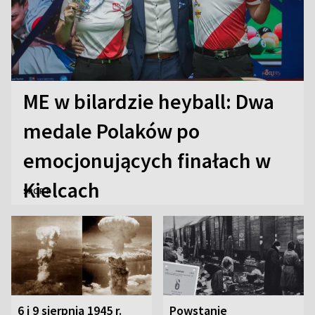
ME w bilardzie heyball: Dwa
medale Polaków po
emocjonujących finałach w
Kielcach
SPORT
6 i 9 sierpnia 1945 r.
Powstanie