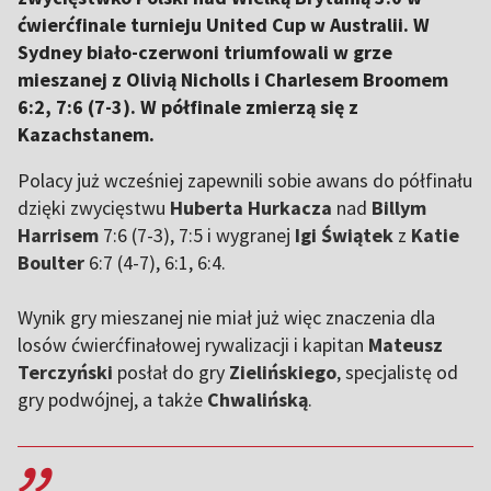
ćwierćfinale turnieju United Cup w Australii. W
Sydney biało-czerwoni triumfowali w grze
mieszanej z Olivią Nicholls i Charlesem Broomem
6:2, 7:6 (7-3). W półfinale zmierzą się z
Kazachstanem.
Polacy już wcześniej zapewnili sobie awans do półfinału
dzięki zwycięstwu
Huberta Hurkacza
nad
Billym
Harrisem
7:6 (7-3), 7:5 i wygranej
Igi Świątek
z
Katie
Boulter
6:7 (4-7), 6:1, 6:4.
Wynik gry mieszanej nie miał już więc znaczenia dla
losów ćwierćfinałowej rywalizacji i kapitan
Mateusz
Terczyński
posłał do gry
Zielińskiego
, specjalistę od
gry podwójnej, a także
Chwalińską
.
,,