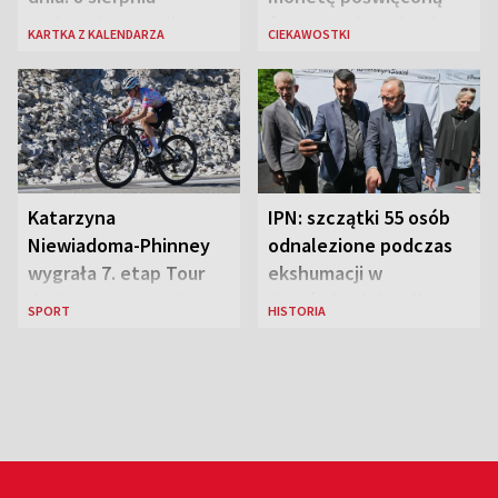
rozbrzmiewa radio
św. Janowi Pawłowi II
KARTKA Z KALENDARZA
CIEKAWOSTKI
„Błyskawica”, śmierć
„Antka Rozpylacza”
Katarzyna
IPN: szczątki 55 osób
Niewiadoma-Phinney
odnalezione podczas
wygrała 7. etap Tour
ekshumacji w
de France i została
Ostrówkach i Woli
SPORT
HISTORIA
liderką wyścigu
Ostrowieckiej