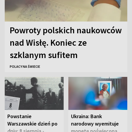
Powroty polskich naukowców
nad Wisłę. Koniec ze
szklanym sufitem
POLACY NA ŚWIECIE
Powstanie
Ukraina: Bank
Warszawskie dzień po
narodowy wyemituje
dniu: 8 sierpnia -
monetę poświęconą