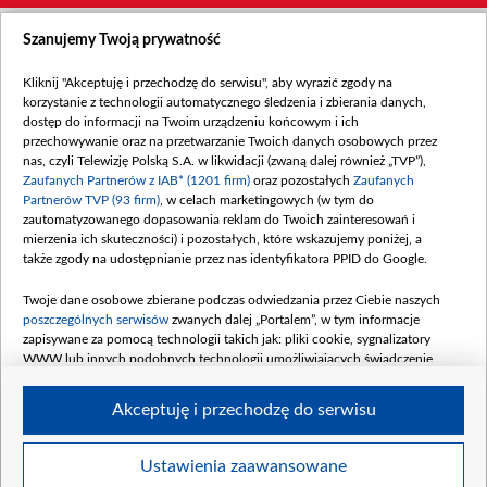
Szanujemy Twoją prywatność
Kliknij "Akceptuję i przechodzę do serwisu", aby wyrazić zgody na
korzystanie z technologii automatycznego śledzenia i zbierania danych,
dostęp do informacji na Twoim urządzeniu końcowym i ich
przechowywanie oraz na przetwarzanie Twoich danych osobowych przez
nas, czyli Telewizję Polską S.A. w likwidacji (zwaną dalej również „TVP”),
Zaufanych Partnerów z IAB* (1201 firm)
oraz pozostałych
Zaufanych
Partnerów TVP (93 firm)
, w celach marketingowych (w tym do
zautomatyzowanego dopasowania reklam do Twoich zainteresowań i
mierzenia ich skuteczności) i pozostałych, które wskazujemy poniżej, a
także zgody na udostępnianie przez nas identyfikatora PPID do Google.
Twoje dane osobowe zbierane podczas odwiedzania przez Ciebie naszych
poszczególnych serwisów
zwanych dalej „Portalem”, w tym informacje
zapisywane za pomocą technologii takich jak: pliki cookie, sygnalizatory
WWW lub innych podobnych technologii umożliwiających świadczenie
dopasowanych i bezpiecznych usług, personalizację treści oraz reklam,
udostępnianie funkcji mediów społecznościowych oraz analizowanie ruchu
Akceptuję i przechodzę do serwisu
w Internecie.
Twoje dane osobowe zbierane podczas odwiedzania przez Ciebie
Ustawienia zaawansowane
poszczególnych serwisów
na Portalu, takie jak adresy IP, identyfikatory