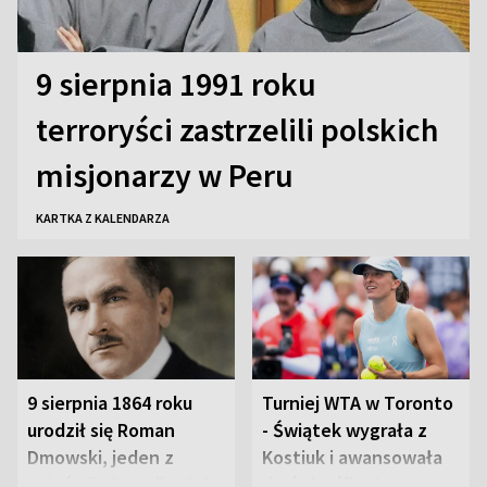
9 sierpnia 1991 roku
terroryści zastrzelili polskich
misjonarzy w Peru
KARTKA Z KALENDARZA
9 sierpnia 1864 roku
Turniej WTA w Toronto
urodził się Roman
- Świątek wygrała z
Dmowski, jeden z
Kostiuk i awansowała
„ojców” niepodległej
do ćwierćfinału