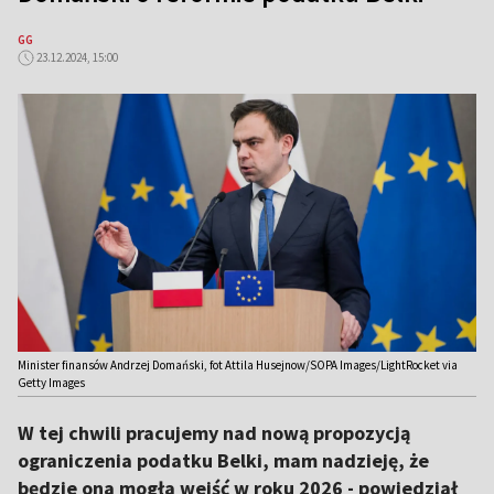
GG
23.12.2024, 15:00
Minister finansów Andrzej Domański, fot Attila Husejnow/SOPA Images/LightRocket via
Getty Images
W tej chwili pracujemy nad nową propozycją
ograniczenia podatku Belki, mam nadzieję, że
będzie ona mogła wejść w roku 2026 - powiedział