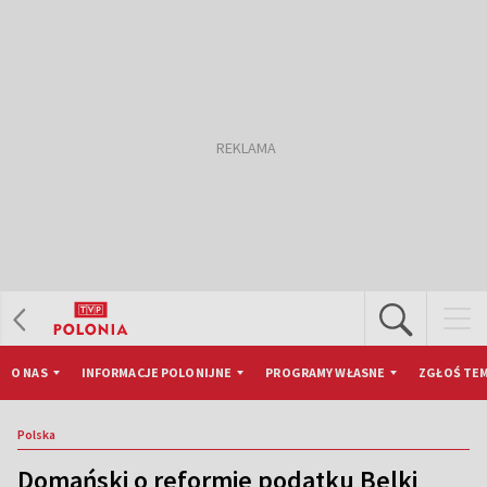
O NAS
INFORMACJE POLONIJNE
PROGRAMY WŁASNE
ZGŁOŚ TEM
Polska
Domański o reformie podatku Belki