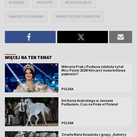
#FINANSE
#PODATKI
#PODATEK BELKI
#ANDRZEJ DOMAŃSKI
#MINISTERSTWO FINANSÓW
WIĘCEJ NA TEN TEMAT
Wiktoria Ptak z Podlasia zdobyła tytuł
Miss Polski 2026! Kim jest nowa królowa
piękności?
POLSKA
Dni Konia Arabskiego w Janowie
Podlaskim. Czas na Pride of Poland
POLSKA
Zmarła Maria Kowalska z grupy „Kobiety