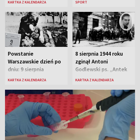
KARTKA Z KALENDARZA
SPORT
Polski
Powstanie
8 sierpnia 1944 roku
Warszawskie dzień po
zginął Antoni
dniu: 9 sierpnia
Godlewski ps. „Antek
Rozpylacz”
KARTKA Z KALENDARZA
KARTKA Z KALENDARZA