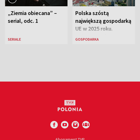
„Ziemia obiecana” –
Polska szóstą
serial, odc. 1
największą gospodarką
UE w 2025 roku.
Najnowsze dane
SERIALE
GOSPODARKA
Eurostatu
Abonament TVP