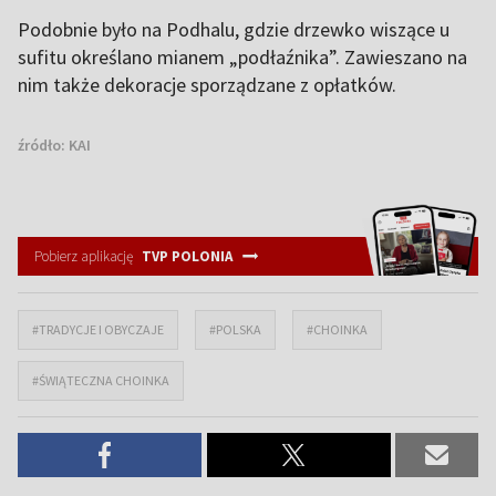
Podobnie było na Podhalu, gdzie drzewko wiszące u
sufitu określano mianem „podłaźnika”. Zawieszano na
nim także dekoracje sporządzane z opłatków.
źródło:
KAI
Pobierz aplikację
TVP POLONIA
#TRADYCJE I OBYCZAJE
#POLSKA
#CHOINKA
#ŚWIĄTECZNA CHOINKA