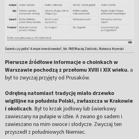
Świerk czy jodła? A może inne drzewko?, fot. PAP/Maciej Zieliński, Mateusz Krymski
Pierwsze źródłowe informacje o choinkach w
Warszawie pochodzą z przełomu XVIII i XIX wieku.
a
był to zwyczaj przyjęty od Prusaków.
Odrębną natomiast tradycję miało drzewko
wigilijne na południu Polski, zwłaszcza w Krakowie
i okolicach
. Był to krzak jodłowy lub świerkowy
zawieszany na pułapie w izbie. A zwano go sadem i
zawieszano na mim owoce i słodycze. Zwyczaj ten
przyszedł z południowych Niemiec.