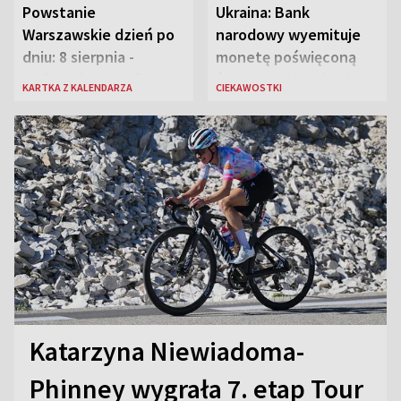
Powstanie
Ukraina: Bank
Warszawskie dzień po
narodowy wyemituje
dniu: 8 sierpnia -
monetę poświęconą
rozbrzmiewa radio
św. Janowi Pawłowi II
KARTKA Z KALENDARZA
CIEKAWOSTKI
„Błyskawica”, śmierć
„Antka Rozpylacza”
Katarzyna Niewiadoma-
Phinney wygrała 7. etap Tour