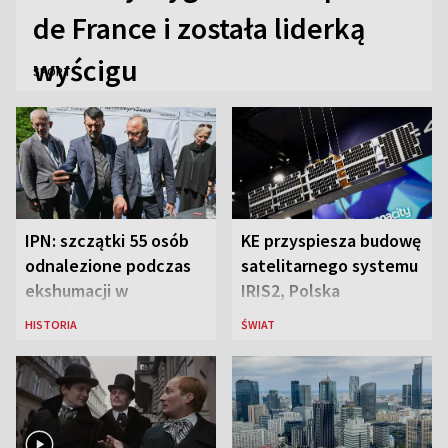
de France i została liderką
wyścigu
SPORT
IPN: szczątki 55 osób
KE przyspiesza budowę
odnalezione podczas
satelitarnego systemu
ekshumacji w
IRIS2, Polska
Ostrówkach i Woli
przeznaczy 656 mln
HISTORIA
ŚWIAT
Ostrowieckiej
euro