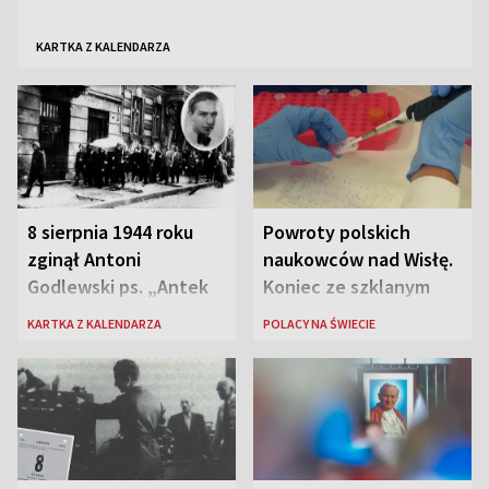
KARTKA Z KALENDARZA
8 sierpnia 1944 roku
Powroty polskich
zginął Antoni
naukowców nad Wisłę.
Godlewski ps. „Antek
Koniec ze szklanym
Rozpylacz”
sufitem
KARTKA Z KALENDARZA
POLACY NA ŚWIECIE