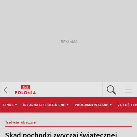
O NAS
INFORMACJE POLONIJNE
PROGRAMY WŁASNE
ZGŁOŚ TEM
Tradycje i obyczaje
Skąd pochodzi zwyczaj świątecznej