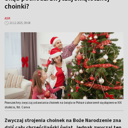
choinki?
ASR
23.12.2025, 09:08
Powszechny zwyczaj ustawiania choinek na święta w Polsce zakorzenił się dopiero w XIX
stuleciu, fot. Canva
Zwyczaj strojenia choinek na Boże Narodzenie zna
dziś cały chrześcijański świat. Jednak zwyczaj ten