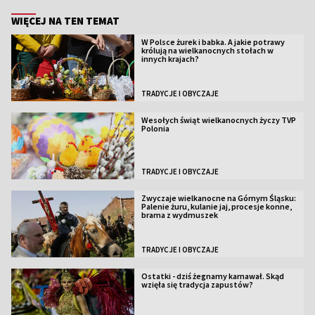
WIĘCEJ NA TEN TEMAT
W Polsce żurek i babka. A jakie potrawy
królują na wielkanocnych stołach w
innych krajach?
TRADYCJE I OBYCZAJE
Wesołych świąt wielkanocnych życzy TVP
Polonia
TRADYCJE I OBYCZAJE
Zwyczaje wielkanocne na Górnym Śląsku:
Palenie żuru, kulanie jaj, procesje konne,
brama z wydmuszek
TRADYCJE I OBYCZAJE
Ostatki - dziś żegnamy karnawał. Skąd
wzięła się tradycja zapustów?