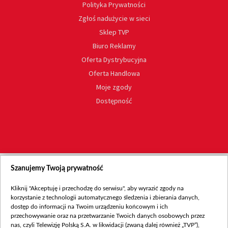
Polityka Prywatności
Zgłoś nadużycie w sieci
Sklep TVP
Biuro Reklamy
Oferta Dystrybucyjna
Oferta Handlowa
Moje zgody
Dostępność
Szanujemy Twoją prywatność
Kliknij "Akceptuję i przechodzę do serwisu", aby wyrazić zgody na
korzystanie z technologii automatycznego śledzenia i zbierania danych,
dostęp do informacji na Twoim urządzeniu końcowym i ich
przechowywanie oraz na przetwarzanie Twoich danych osobowych przez
nas, czyli Telewizję Polską S.A. w likwidacji (zwaną dalej również „TVP”),