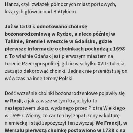
Hanza, czyli związek północnych miast portowych,
leżących głównie nad Bałtykiem.
Już w 1510 r. odnotowano choinkę
bożonarodzeniową w Rydze, a nieco później w
Tallinie, Bremie i wreszcie w Gdańsku, gdzie
pierwsze informacje o choinkach pochodzą z 1698
r.
To właśnie Gdańsk jest pierwszym miastem na
terenie Rzeczypospolitej, gdzie w schyłku XVII stulecia
zaczęto dekorować choinki. Jednak nie przeniósł się on
wówczas na inne tereny Polski.
Dość wcześnie choinki bożonarodzeniowe pojawiły się
w Rosji
, a jak zawsze w tym kraju, było to
następstwem ukazu wydanego przez Piotra Wielkiego
w 1699 r. Wiemy, ze car ten był zapatrzony w kulturę
niemiecką i stąd zapożyczył ten zwyczaj.
We Francji, w
Wersalu pierwszą choinkę postawiono w 1738 r. na