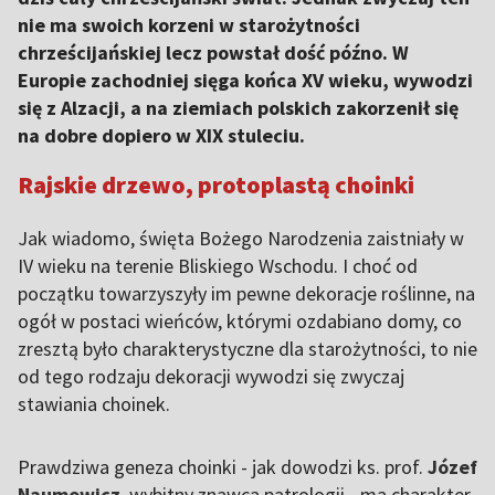
nie ma swoich korzeni w starożytności
chrześcijańskiej lecz powstał dość późno. W
Europie zachodniej sięga końca XV wieku, wywodzi
się z Alzacji, a na ziemiach polskich zakorzenił się
na dobre dopiero w XIX stuleciu.
Rajskie drzewo, protoplastą choinki
Jak wiadomo, święta Bożego Narodzenia zaistniały w
IV wieku na terenie Bliskiego Wschodu. I choć od
początku towarzyszyły im pewne dekoracje roślinne, na
ogół w postaci wieńców, którymi ozdabiano domy, co
zresztą było charakterystyczne dla starożytności, to nie
od tego rodzaju dekoracji wywodzi się zwyczaj
stawiania choinek.
Prawdziwa geneza choinki - jak dowodzi ks. prof.
Józef
Naumowicz
, wybitny znawca patrologii - ma charakter