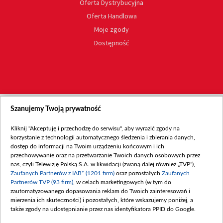
Oferta Dystrybucyjna
Oferta Handlowa
Moje zgody
Dostępność
Szanujemy Twoją prywatność
Kliknij "Akceptuję i przechodzę do serwisu", aby wyrazić zgody na
korzystanie z technologii automatycznego śledzenia i zbierania danych,
dostęp do informacji na Twoim urządzeniu końcowym i ich
przechowywanie oraz na przetwarzanie Twoich danych osobowych przez
nas, czyli Telewizję Polską S.A. w likwidacji (zwaną dalej również „TVP”),
Zaufanych Partnerów z IAB* (1201 firm)
oraz pozostałych
Zaufanych
Partnerów TVP (93 firm)
, w celach marketingowych (w tym do
zautomatyzowanego dopasowania reklam do Twoich zainteresowań i
mierzenia ich skuteczności) i pozostałych, które wskazujemy poniżej, a
także zgody na udostępnianie przez nas identyfikatora PPID do Google.