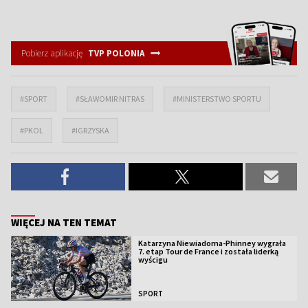
Pobierz aplikację
TVP POLONIA
#SPORT
#SŁAWOMIR NITRAS
#MINISTERSTWO SPORTU
#PKOL
#IGRZYSKA
WIĘCEJ NA TEN TEMAT
Katarzyna Niewiadoma-Phinney wygrała
7. etap Tour de France i została liderką
wyścigu
SPORT