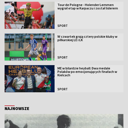
Tour de Pologne - Holender Lemmen
wygrał etap w Karpaczu i został liderem
SPORT
W czwartek grają cztery polskie kluby w
piłkarskiej LE i LK
SPORT
ME w bilardzie heyball: Dwa medale
Polaków po emocjonujących finałach w
Kielcach
SPORT
NAJNOWSZE