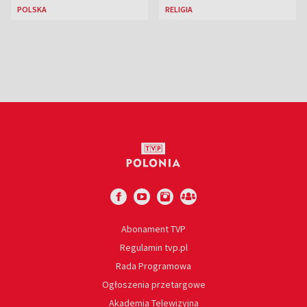
jest nowa królowa
Większej w Rzymie
POLSKA
RELIGIA
piękności?
Abonament TVP
Regulamin tvp.pl
Rada Programowa
Ogłoszenia przetargowe
Akademia Telewizyjna