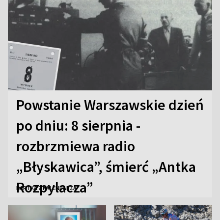
Powstanie Warszawskie dzień
po dniu: 8 sierpnia -
rozbrzmiewa radio
„Błyskawica”, śmierć „Antka
Rozpylacza”
KARTKA Z KALENDARZA