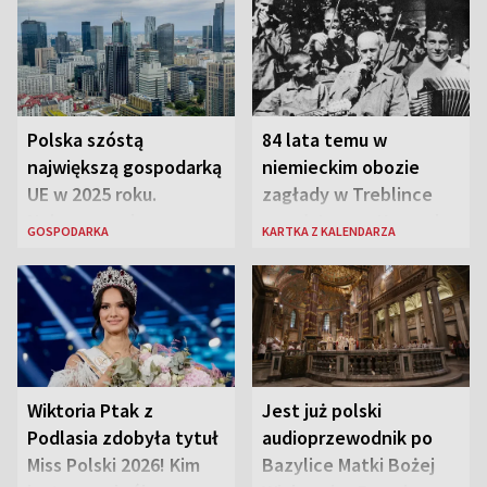
Polska szóstą
84 lata temu w
największą gospodarką
niemieckim obozie
UE w 2025 roku.
zagłady w Treblince
Najnowsze dane
zmarł Janusz Korczak
GOSPODARKA
KARTKA Z KALENDARZA
Eurostatu
Wiktoria Ptak z
Jest już polski
Podlasia zdobyła tytuł
audioprzewodnik po
Miss Polski 2026! Kim
Bazylice Matki Bożej