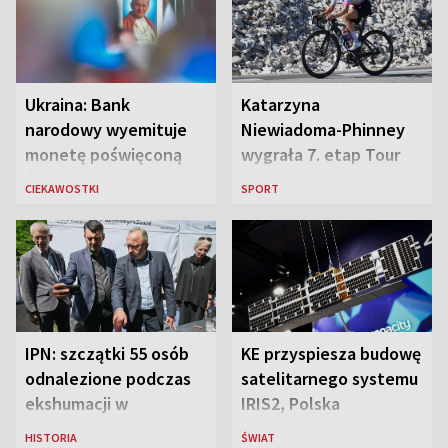
Ukraina: Bank
Katarzyna
narodowy wyemituje
Niewiadoma-Phinney
monetę poświęconą
wygrała 7. etap Tour
św. Janowi Pawłowi II
de France i została
CIEKAWOSTKI
SPORT
liderką wyścigu
IPN: szczątki 55 osób
KE przyspiesza budowę
odnalezione podczas
satelitarnego systemu
ekshumacji w
IRIS2, Polska
Ostrówkach i Woli
przeznaczy 656 mln
HISTORIA
ŚWIAT