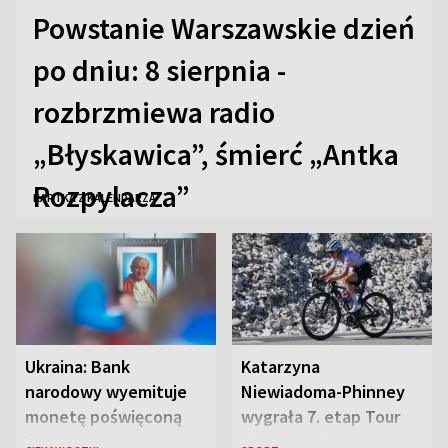
Powstanie Warszawskie dzień
po dniu: 8 sierpnia -
rozbrzmiewa radio
„Błyskawica”, śmierć „Antka
Rozpylacza”
KARTKA Z KALENDARZA
Ukraina: Bank
Katarzyna
narodowy wyemituje
Niewiadoma-Phinney
monetę poświęconą
wygrała 7. etap Tour
św. Janowi Pawłowi II
de France i została