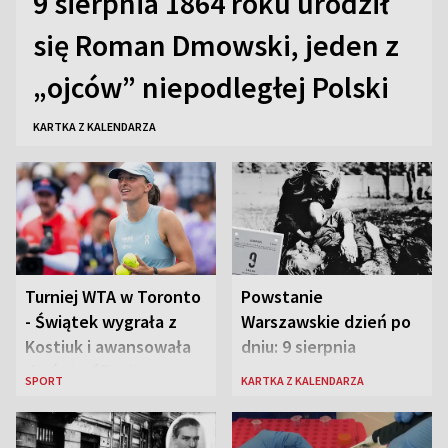
9 sierpnia 1864 roku urodził
się Roman Dmowski, jeden z
„ojców” niepodległej Polski
KARTKA Z KALENDARZA
Turniej WTA w Toronto
Powstanie
- Świątek wygrała z
Warszawskie dzień po
Kostiuk i awansowała
dniu: 9 sierpnia
do ćwierćfinału
SPORT
KARTKA Z KALENDARZA