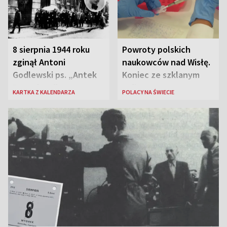
8 sierpnia 1944 roku
Powroty polskich
zginął Antoni
naukowców nad Wisłę.
Godlewski ps. „Antek
Koniec ze szklanym
Rozpylacz”
sufitem
KARTKA Z KALENDARZA
POLACY NA ŚWIECIE