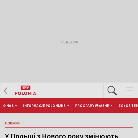
O NAS
INFORMACJE POLONIJNE
PROGRAMY WŁASNE
ZGŁOŚ TEM
НОВИНИ
У Польщі з Нового року змінюють