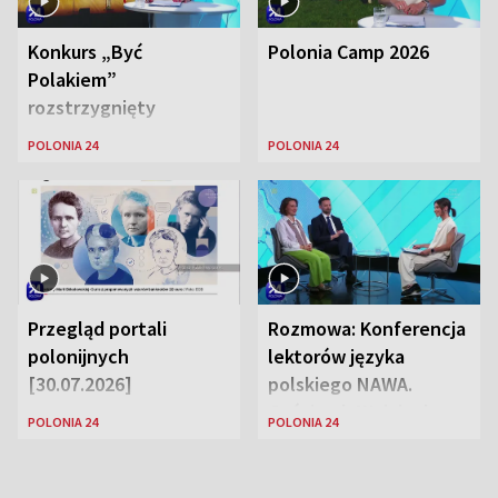
Konkurs „Być
Polonia Camp 2026
Polakiem”
rozstrzygnięty
POLONIA 24
POLONIA 24
Przegląd portali
Rozmowa: Konferencja
polonijnych
lektorów języka
[30.07.2026]
polskiego NAWA.
Goście: dr Wojciech
POLONIA 24
POLONIA 24
Karczewski Gabriela
Urbańska-Legutko