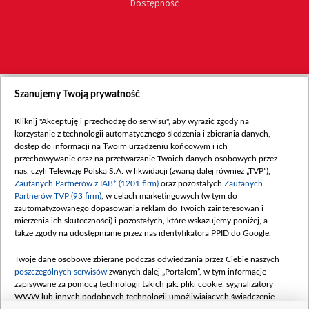
Dostępność
Szanujemy Twoją prywatność
Kliknij "Akceptuję i przechodzę do serwisu", aby wyrazić zgody na
korzystanie z technologii automatycznego śledzenia i zbierania danych,
dostęp do informacji na Twoim urządzeniu końcowym i ich
przechowywanie oraz na przetwarzanie Twoich danych osobowych przez
nas, czyli Telewizję Polską S.A. w likwidacji (zwaną dalej również „TVP”),
Zaufanych Partnerów z IAB* (1201 firm)
oraz pozostałych
Zaufanych
Partnerów TVP (93 firm)
, w celach marketingowych (w tym do
zautomatyzowanego dopasowania reklam do Twoich zainteresowań i
mierzenia ich skuteczności) i pozostałych, które wskazujemy poniżej, a
także zgody na udostępnianie przez nas identyfikatora PPID do Google.
Twoje dane osobowe zbierane podczas odwiedzania przez Ciebie naszych
poszczególnych serwisów
zwanych dalej „Portalem”, w tym informacje
zapisywane za pomocą technologii takich jak: pliki cookie, sygnalizatory
WWW lub innych podobnych technologii umożliwiających świadczenie