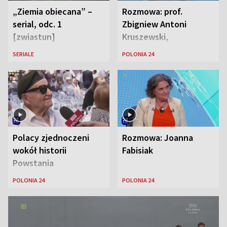
„Ziemia obiecana” –
Rozmowa: prof.
serial, odc. 1
Zbigniew Antoni
[zwiastun]
Kruszewski,
Powstaniec
SERIALE
POLONIA 24
Warszawski oraz Aga
Zaryan, piosenkarka
Polacy zjednoczeni
Rozmowa: Joanna
wokół historii
Fabisiak
Powstania
Warszawskiego
POLONIA 24
POLONIA 24