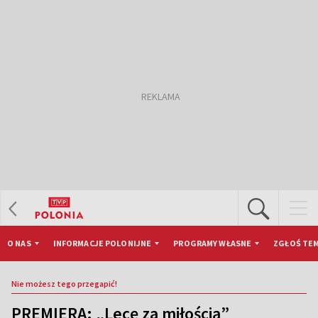
O NAS
INFORMACJE POLONIJNE
PROGRAMY WŁASNE
ZGŁOŚ TEM
Nie możesz tego przegapić!
PREMIERA: „Lecę za miłością”