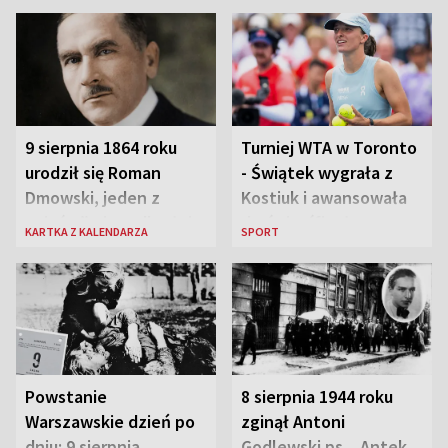
9 sierpnia 1864 roku
Turniej WTA w Toronto
urodził się Roman
- Świątek wygrała z
Dmowski, jeden z
Kostiuk i awansowała
„ojców” niepodległej
do ćwierćfinału
KARTKA Z KALENDARZA
SPORT
Polski
Powstanie
8 sierpnia 1944 roku
Warszawskie dzień po
zginął Antoni
dniu: 9 sierpnia
Godlewski ps. „Antek