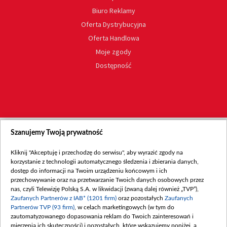
Biuro Reklamy
Oferta Dystrybucyjna
Oferta Handlowa
Moje zgody
Dostępność
Szanujemy Twoją prywatność
Kliknij "Akceptuję i przechodzę do serwisu", aby wyrazić zgody na
korzystanie z technologii automatycznego śledzenia i zbierania danych,
dostęp do informacji na Twoim urządzeniu końcowym i ich
przechowywanie oraz na przetwarzanie Twoich danych osobowych przez
nas, czyli Telewizję Polską S.A. w likwidacji (zwaną dalej również „TVP”),
Zaufanych Partnerów z IAB* (1201 firm)
oraz pozostałych
Zaufanych
Partnerów TVP (93 firm)
, w celach marketingowych (w tym do
zautomatyzowanego dopasowania reklam do Twoich zainteresowań i
mierzenia ich skuteczności) i pozostałych, które wskazujemy poniżej, a