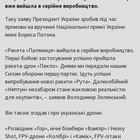
вже вийшла в серійне виробництво.
Таку заяву Президент України зробив під час
промови на врученні Національної премії України
імені Бориса Патона.
«Ракета «Паляниця» вийшла в серійне виробництво.
Перші бойові застосування успішно пройшла
ракета-дрон «Пекло». Днями ми передали нашим
Силам оборони першу партію. Ідуть успішні
випробування нової ракети «Рута». Далекобійний
«Нептун» незабаром стане жахливою реальністю
для окупантів», – заявив Володимир Зеленський.
Він також згадав і про українські дрони.
«Розвідник «Гор», нічні бомбери «Вампір» і Heavy
Shot, FPV-дрони «Колібрі» і «Камік», FPV-літаки