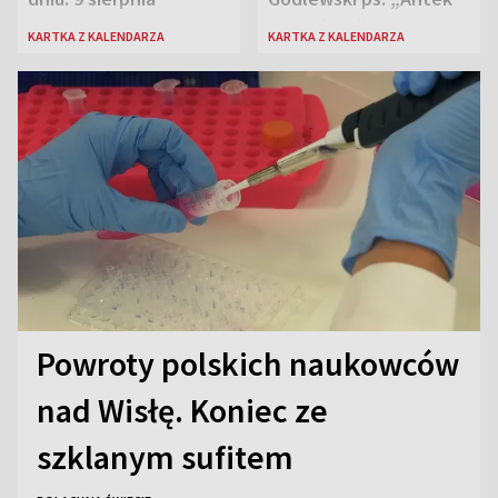
Rozpylacz”
KARTKA Z KALENDARZA
KARTKA Z KALENDARZA
Powroty polskich naukowców
nad Wisłę. Koniec ze
szklanym sufitem