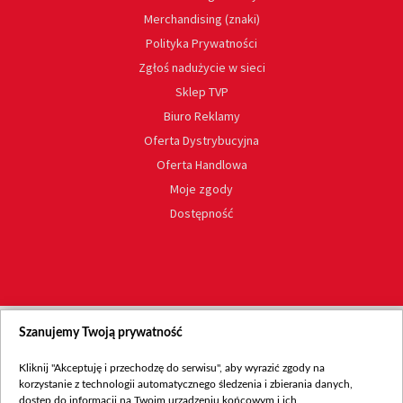
Merchandising (znaki)
Polityka Prywatności
Zgłoś nadużycie w sieci
Sklep TVP
Biuro Reklamy
Oferta Dystrybucyjna
Oferta Handlowa
Moje zgody
Dostępność
Szanujemy Twoją prywatność
Kliknij "Akceptuję i przechodzę do serwisu", aby wyrazić zgody na
korzystanie z technologii automatycznego śledzenia i zbierania danych,
dostęp do informacji na Twoim urządzeniu końcowym i ich