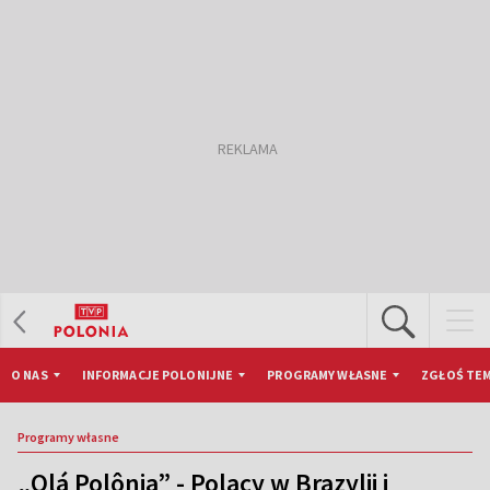
O NAS
INFORMACJE POLONIJNE
PROGRAMY WŁASNE
ZGŁOŚ TEM
Programy własne
„Olá Polônia” - Polacy w Brazylii i