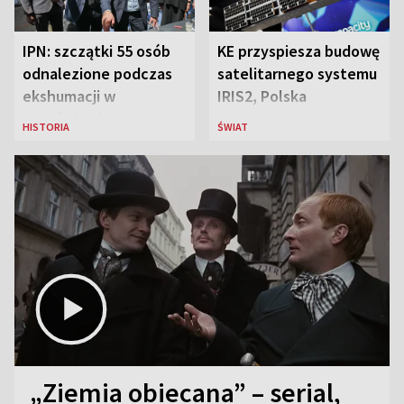
IPN: szczątki 55 osób
KE przyspiesza budowę
odnalezione podczas
satelitarnego systemu
ekshumacji w
IRIS2, Polska
Ostrówkach i Woli
przeznaczy 656 mln
HISTORIA
ŚWIAT
Ostrowieckiej
euro
„Ziemia obiecana” – serial,