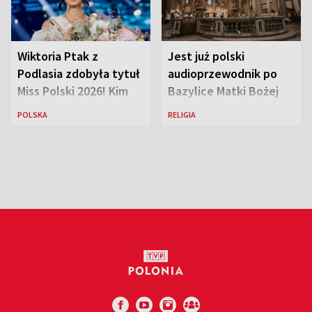
Wiktoria Ptak z
Jest już polski
Podlasia zdobyła tytuł
audioprzewodnik po
Miss Polski 2026! Kim
Bazylice Matki Bożej
jest nowa królowa
Większej w Rzymie
POLSKA
RELIGIA
piękności?