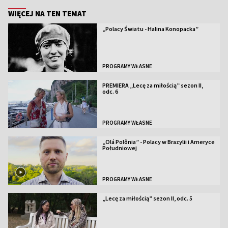
WIĘCEJ NA TEN TEMAT
„Polacy Światu - Halina Konopacka”
PROGRAMY WŁASNE
PREMIERA „Lecę za miłością” sezon II,
odc. 6
PROGRAMY WŁASNE
„Olá Polônia” - Polacy w Brazylii i Ameryce
Południowej
PROGRAMY WŁASNE
„Lecę za miłością” sezon II, odc. 5