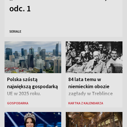
odc. 1
SERIALE
Polska szóstą
84 lata temu w
największą gospodarką
niemieckim obozie
UE w 2025 roku.
zagłady w Treblince
Najnowsze dane
zmarł Janusz Korczak
GOSPODARKA
KARTKA Z KALENDARZA
Eurostatu