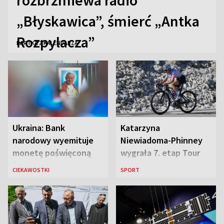
rozbrzmiewa radio
„Błyskawica”, śmierć „Antka
Rozpylacza”
KARTKA Z KALENDARZA
Ukraina: Bank
Katarzyna
narodowy wyemituje
Niewiadoma-Phinney
monetę poświęconą
wygrała 7. etap Tour
św. Janowi Pawłowi II
de France i została
CIEKAWOSTKI
SPORT
liderką wyścigu