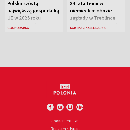
Polska szóstą
84 lata temu w
największą gospodarką
niemieckim obozie
UE w 2025 roku.
zagłady w Treblince
Najnowsze dane
zmarł Janusz Korczak
GOSPODARKA
KARTKA Z KALENDARZA
Eurostatu
Abonament TVP
Regulamin tvp.pl