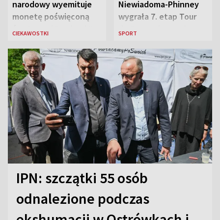
narodowy wyemituje
Niewiadoma-Phinney
monetę poświęconą
wygrała 7. etap Tour
św. Janowi Pawłowi II
de France i została
CIEKAWOSTKI
SPORT
liderką wyścigu
IPN: szczątki 55 osób
odnalezione podczas
ekshumacji w Ostrówkach i