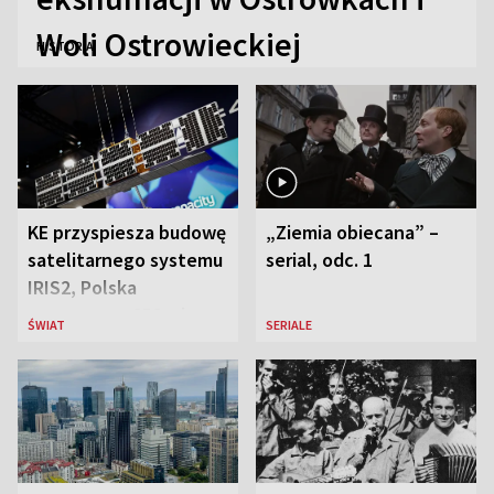
Woli Ostrowieckiej
HISTORIA
KE przyspiesza budowę
„Ziemia obiecana” –
satelitarnego systemu
serial, odc. 1
IRIS2, Polska
przeznaczy 656 mln
ŚWIAT
SERIALE
euro