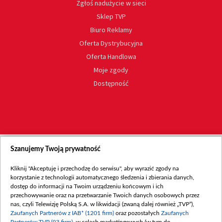
Zgłoś nadużycie w sieci
Sklep TVP
Biuro Reklamy
Oferta Dystrybucyjna
Oferta Handlowa
Moje zgody
Dostępność
Szanujemy Twoją prywatność
Kliknij "Akceptuję i przechodzę do serwisu", aby wyrazić zgody na
korzystanie z technologii automatycznego śledzenia i zbierania danych,
dostęp do informacji na Twoim urządzeniu końcowym i ich
przechowywanie oraz na przetwarzanie Twoich danych osobowych przez
nas, czyli Telewizję Polską S.A. w likwidacji (zwaną dalej również „TVP”),
Zaufanych Partnerów z IAB* (1201 firm)
oraz pozostałych
Zaufanych