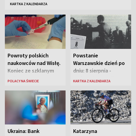
KARTKA Z KALENDARZA
Powroty polskich
Powstanie
naukowców nad Wisłę.
Warszawskie dzień po
Koniec ze szklanym
dniu: 8 sierpnia -
sufitem
rozbrzmiewa radio
POLACY NA ŚWIECIE
KARTKA Z KALENDARZA
„Błyskawica”, śmierć
„Antka Rozpylacza”
Ukraina: Bank
Katarzyna