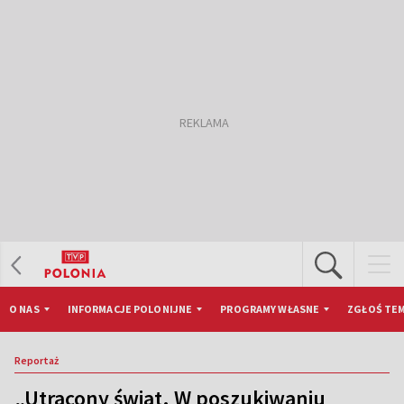
O NAS
INFORMACJE POLONIJNE
PROGRAMY WŁASNE
ZGŁOŚ TEM
Reportaż
„Utracony świat. W poszukiwaniu