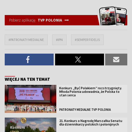
Pobierz aplikację
TVP POLONIA
#PATRONATY MEDIALNE
#IPN
#SEMPER FIDELIS
WIĘCEJ NA TEN TEMAT
Konkurs „Być Polakiem” rozstrzygnięty.
Młoda Polonia udowadnia, że Polska to
stan serca
PATRONATY MEDIALNE TVP POLONIA
21. Konkurs o Nagrodę Marszałka Senatu
dla dziennikarzy polskich i polonijnych