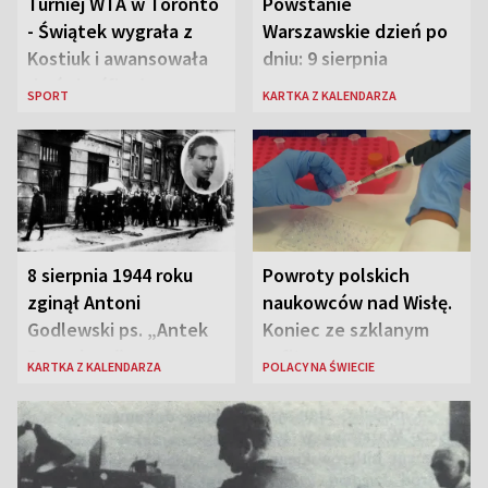
Turniej WTA w Toronto
Powstanie
- Świątek wygrała z
Warszawskie dzień po
Kostiuk i awansowała
dniu: 9 sierpnia
do ćwierćfinału
SPORT
KARTKA Z KALENDARZA
8 sierpnia 1944 roku
Powroty polskich
zginął Antoni
naukowców nad Wisłę.
Godlewski ps. „Antek
Koniec ze szklanym
Rozpylacz”
sufitem
KARTKA Z KALENDARZA
POLACY NA ŚWIECIE