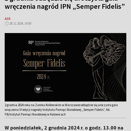
wręczenia nagród IPN „Semper Fidelis”
ASR
28.11.2024, 14:00
2 grudnia 2024 roku na Zamku Królewskim w Warszawie odbędzie się uroczysta gala
wręczenia VI edycji nagrody Instytutu Pamięci Narodowej „Semper Fidelis”, fot.
FB/Instytut Pamięci Narodowej w Katowicach
W poniedziałek, 2 grudnia 2024 r. o godz. 13.00 na