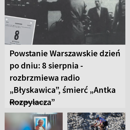
Powstanie Warszawskie dzień
po dniu: 8 sierpnia -
rozbrzmiewa radio
„Błyskawica”, śmierć „Antka
Rozpylacza”
KARTKA Z KALENDARZA