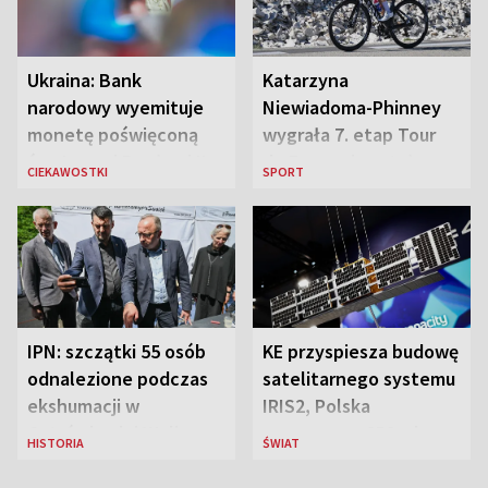
Ukraina: Bank
Katarzyna
narodowy wyemituje
Niewiadoma-Phinney
monetę poświęconą
wygrała 7. etap Tour
św. Janowi Pawłowi II
de France i została
CIEKAWOSTKI
SPORT
liderką wyścigu
IPN: szczątki 55 osób
KE przyspiesza budowę
odnalezione podczas
satelitarnego systemu
ekshumacji w
IRIS2, Polska
Ostrówkach i Woli
przeznaczy 656 mln
HISTORIA
ŚWIAT
Ostrowieckiej
euro