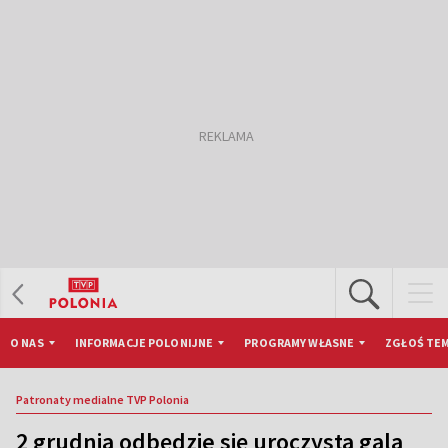
O NAS
INFORMACJE POLONIJNE
PROGRAMY WŁASNE
ZGŁOŚ TEM
Patronaty medialne TVP Polonia
2 grudnia odbędzie się uroczysta gala