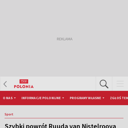
O NAS
INFORMACJE POLONIJNE
PROGRAMY WŁASNE
ZGŁOŚ TEM
Sport
Szybki powrót Ruuda van Nistelrooya