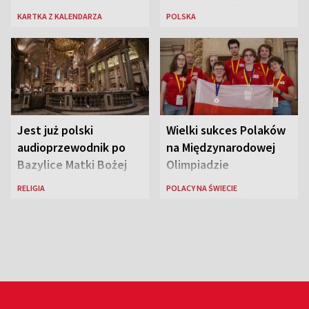
zmarł Janusz Korczak
jest nowa królowa
KARTKA Z KALENDARZA
POLSKA
piękności?
Jest już polski
Wielki sukces Polaków
audioprzewodnik po
na Międzynarodowej
Bazylice Matki Bożej
Olimpiadzie
Większej w Rzymie
Lingwistycznej
RELIGIA
POLACY NA ŚWIECIE