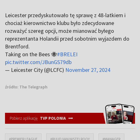
Leicester przedyskutowało tę sprawę z 48-latkiem i
chociaż kierownictwo klubu było zdecydowane
rozważyć szereg opcji, może mianować byłego
reprezentanta Holandii przed sobotnim wyjazdem do
Brentford.
Taking on the Bees 🐝
#BRELEI
pic.twitter.com/JBunGS79db
— Leicester City (@LCFC)
November 27, 2024
źródło:
The Telegraph
Pobierz aplikację
TVP POLONIA
#PREMIER LEAGUE
#RUUD VAN NISTELROOY
#MANAGER