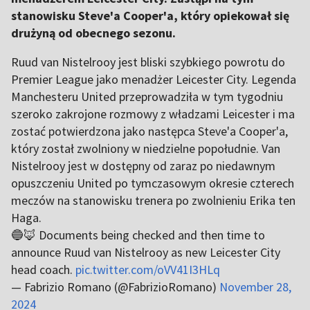
stanowisku Steve'a Cooper'a, który opiekował się
drużyną od obecnego sezonu.
Ruud van Nistelrooy jest bliski szybkiego powrotu do
Premier League jako menadżer Leicester City. Legenda
Manchesteru United przeprowadziła w tym tygodniu
szeroko zakrojone rozmowy z władzami Leicester i ma
zostać potwierdzona jako następca Steve'a Cooper'a,
który został zwolniony w niedzielne popołudnie. Van
Nistelrooy jest w dostępny od zaraz po niedawnym
opuszczeniu United po tymczasowym okresie czterech
meczów na stanowisku trenera po zwolnieniu Erika ten
Haga.
🔵🦊 Documents being checked and then time to
announce Ruud van Nistelrooy as new Leicester City
head coach.
pic.twitter.com/oVV41I3HLq
— Fabrizio Romano (@FabrizioRomano)
November 28,
2024