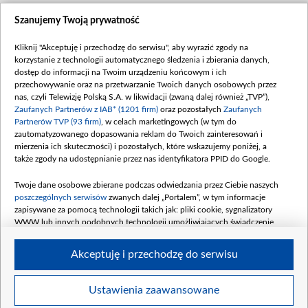
Szanujemy Twoją prywatność
Kliknij "Akceptuję i przechodzę do serwisu", aby wyrazić zgody na
korzystanie z technologii automatycznego śledzenia i zbierania danych,
dostęp do informacji na Twoim urządzeniu końcowym i ich
przechowywanie oraz na przetwarzanie Twoich danych osobowych przez
nas, czyli Telewizję Polską S.A. w likwidacji (zwaną dalej również „TVP”),
Zaufanych Partnerów z IAB* (1201 firm)
oraz pozostałych
Zaufanych
Partnerów TVP (93 firm)
, w celach marketingowych (w tym do
zautomatyzowanego dopasowania reklam do Twoich zainteresowań i
mierzenia ich skuteczności) i pozostałych, które wskazujemy poniżej, a
także zgody na udostępnianie przez nas identyfikatora PPID do Google.
Twoje dane osobowe zbierane podczas odwiedzania przez Ciebie naszych
poszczególnych serwisów
zwanych dalej „Portalem”, w tym informacje
zapisywane za pomocą technologii takich jak: pliki cookie, sygnalizatory
WWW lub innych podobnych technologii umożliwiających świadczenie
dopasowanych i bezpiecznych usług, personalizację treści oraz reklam,
udostępnianie funkcji mediów społecznościowych oraz analizowanie ruchu
Akceptuję i przechodzę do serwisu
w Internecie.
Twoje dane osobowe zbierane podczas odwiedzania przez Ciebie
Ustawienia zaawansowane
poszczególnych serwisów
na Portalu, takie jak adresy IP, identyfikatory