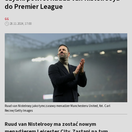
do Premier League
GG
28.11.2024, 17:00
Ruud van Nistelrooy jako tymczasowy menadżer Manchesteru United, fot. Carl
Recine/Getty Images
Ruud van Nistelrooy ma zostać nowym
menadżerem Leicester City. Zastąpi na tym