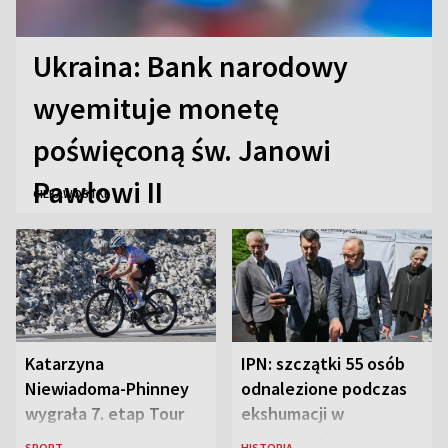
Ukraina: Bank narodowy
wyemituje monetę
poświęconą św. Janowi
Pawłowi II
CIEKAWOSTKI
Katarzyna
IPN: szczątki 55 osób
Niewiadoma-Phinney
odnalezione podczas
wygrała 7. etap Tour
ekshumacji w
de France i została
Ostrówkach i Woli
SPORT
HISTORIA