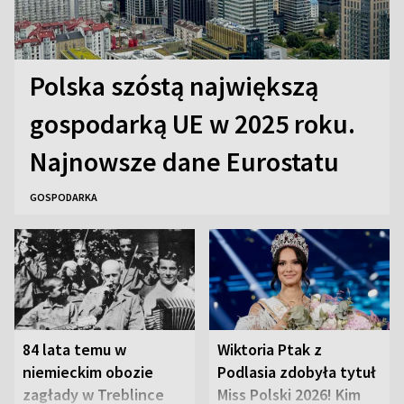
Polska szóstą największą
gospodarką UE w 2025 roku.
Najnowsze dane Eurostatu
GOSPODARKA
84 lata temu w
Wiktoria Ptak z
niemieckim obozie
Podlasia zdobyła tytuł
zagłady w Treblince
Miss Polski 2026! Kim