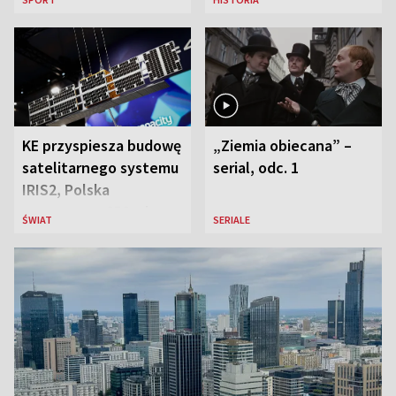
liderką wyścigu
Ostrowieckiej
KE przyspiesza budowę
„Ziemia obiecana” –
satelitarnego systemu
serial, odc. 1
IRIS2, Polska
przeznaczy 656 mln
ŚWIAT
SERIALE
euro