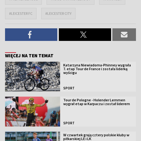
#LEICESTER FC
#LEICESTER CITY
WIĘCEJ NA TEN TEMAT
Katarzyna Niewiadoma-Phinney wygrała
7. etap Tour de France i została liderką
wyścigu
SPORT
Tour de Pologne - Holender Lemmen
wygrał etap w Karpaczu i został liderem
SPORT
W czwartek grają cztery polskie kluby w
piłkarskiej LE i LK