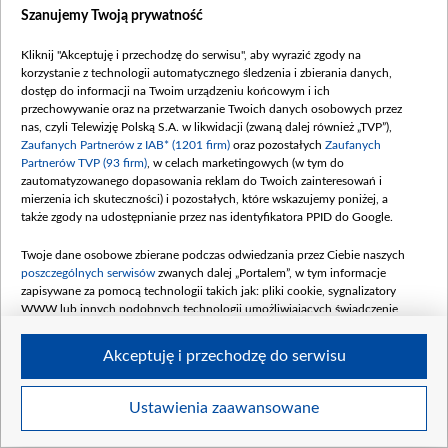
Szanujemy Twoją prywatność
Kliknij "Akceptuję i przechodzę do serwisu", aby wyrazić zgody na
korzystanie z technologii automatycznego śledzenia i zbierania danych,
dostęp do informacji na Twoim urządzeniu końcowym i ich
Nowa wystawa czasowa pt. „Arcydzieła z kolekcji Lanckorońskich. Odsłona
przechowywanie oraz na przetwarzanie Twoich danych osobowych przez
druga” na Zamku Królewskim na Wawelu w Krakowie, fot. PAP/Łukasz Gągulski
nas, czyli Telewizję Polską S.A. w likwidacji (zwaną dalej również „TVP”),
Zaufanych Partnerów z IAB* (1201 firm)
oraz pozostałych
Zaufanych
Partnerów TVP (93 firm)
, w celach marketingowych (w tym do
zautomatyzowanego dopasowania reklam do Twoich zainteresowań i
mierzenia ich skuteczności) i pozostałych, które wskazujemy poniżej, a
także zgody na udostępnianie przez nas identyfikatora PPID do Google.
Twoje dane osobowe zbierane podczas odwiedzania przez Ciebie naszych
poszczególnych serwisów
zwanych dalej „Portalem”, w tym informacje
zapisywane za pomocą technologii takich jak: pliki cookie, sygnalizatory
WWW lub innych podobnych technologii umożliwiających świadczenie
dopasowanych i bezpiecznych usług, personalizację treści oraz reklam,
udostępnianie funkcji mediów społecznościowych oraz analizowanie ruchu
Akceptuję i przechodzę do serwisu
w Internecie.
Twoje dane osobowe zbierane podczas odwiedzania przez Ciebie
Ustawienia zaawansowane
Item
poszczególnych serwisów
na Portalu, takie jak adresy IP, identyfikatory
Szczegóły
Twoich urządzeń końcowych i identyfikatory plików cookie, informacje o
1