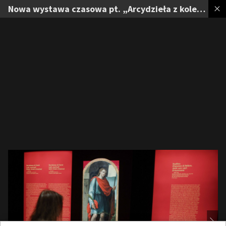
Nowa wystawa czasowa pt. „Arcydzieła z kolekcji Lanckorońskich. Odsłona druga” na Zamku Królewskim na Wawelu w Krakowie