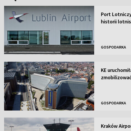
Port Lotnicz
historii lotni
GOSPODARKA
KE uruchomił
zmobilizować
GOSPODARKA
Kraków Airpor