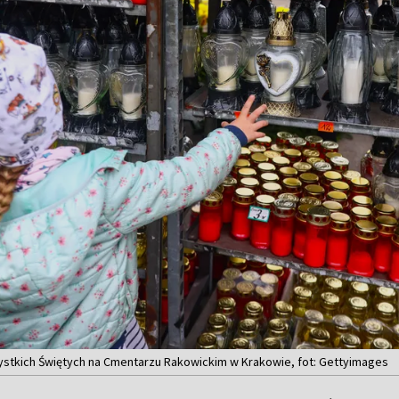
zystkich Świętych na Cmentarzu Rakowickim w Krakowie, fot: Gettyimages