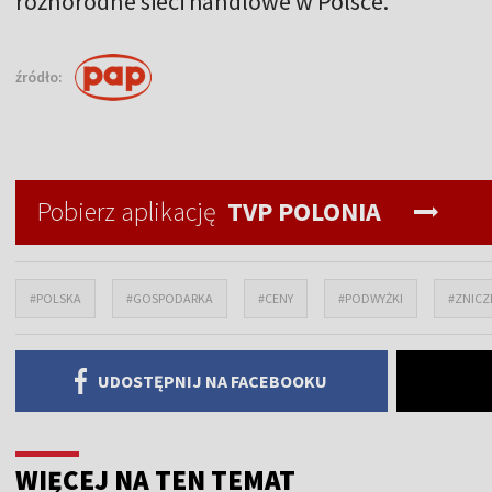
różnorodne sieci handlowe w Polsce.
źródło:
Pobierz aplikację
TVP POLONIA
#POLSKA
#GOSPODARKA
#CENY
#PODWYŻKI
#ZNICZ
UDOSTĘPNIJ NA FACEBOOKU
WIĘCEJ NA TEN TEMAT