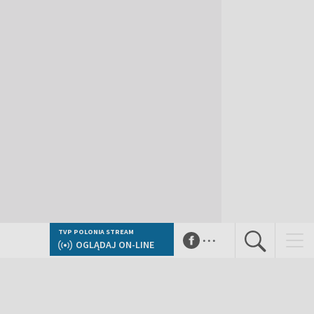
...
TVP POLONIA STREAM
OGLĄDAJ ON-LINE