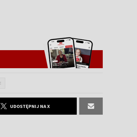
E
UDOSTĘPNIJ NA X