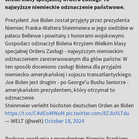
najwyższe niemieckie odznaczenie państwowe.
Prezydent Joe Biden został przyjęty przez prezydenta
Niemiec Franka-Waltera Steinmeiera w jego siedzibie w
pałacu Bellevue i powitany z honorami wojskowymi.
Gospodarz odznaczył Bidena Krzyżem Wielkim klasy
specjalnej Orderu Zasługi - najwyższym niemieckim
odznaczeniem zarezerwowanym dla głów państw. W
ten sposób doceniono zasługi Bidena dla przyjaźni
niemiecko-amerykańskiej i sojuszu transatlantyckiego.
Joe Biden jest drugim - po George’u Bushu Seniorze -
amerykańskim prezydentem, który otrzymał to
odznaczenie.
Steinmeier verleiht höchsten deutschen Orden an Biden
https://t.co/C4vlEoMWuM
pic.twitter.com/8ZJlxXLTdu
— WELT (@welt)
October 18, 2024
Podczas spotkania z prezydentem Niemiec Frankiem-