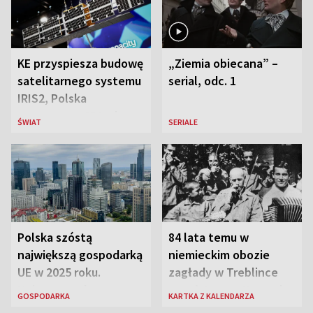
KE przyspiesza budowę
„Ziemia obiecana” –
satelitarnego systemu
serial, odc. 1
IRIS2, Polska
przeznaczy 656 mln
ŚWIAT
SERIALE
euro
Polska szóstą
84 lata temu w
największą gospodarką
niemieckim obozie
UE w 2025 roku.
zagłady w Treblince
Najnowsze dane
zmarł Janusz Korczak
GOSPODARKA
KARTKA Z KALENDARZA
Eurostatu