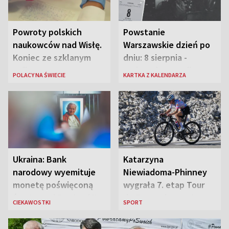
Powroty polskich
Powstanie
naukowców nad Wisłę.
Warszawskie dzień po
Koniec ze szklanym
dniu: 8 sierpnia -
sufitem
rozbrzmiewa radio
POLACY NA ŚWIECIE
KARTKA Z KALENDARZA
„Błyskawica”, śmierć
„Antka Rozpylacza”
Ukraina: Bank
Katarzyna
narodowy wyemituje
Niewiadoma-Phinney
monetę poświęconą
wygrała 7. etap Tour
św. Janowi Pawłowi II
de France i została
CIEKAWOSTKI
SPORT
liderką wyścigu