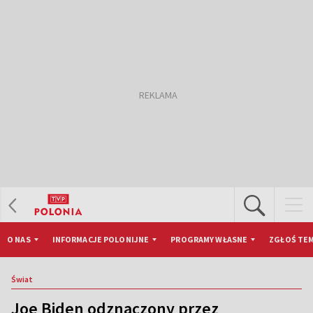
O NAS
INFORMACJE POLONIJNE
PROGRAMY WŁASNE
ZGŁOŚ TEM
Świat
Joe Biden odznaczony przez