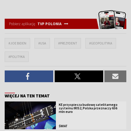
Pobierz aplikację
TVP POLONIA
#JOE BIDEN
#USA
#PREZYDENT
#GEOPOLITYKA
#POLITYKA
WIĘCEJ NA TEN TEMAT
KE przyspiesza budowę satelitarnego
systemu IRIS2, Polska przeznaczy 656
mln euro
ŚWIAT