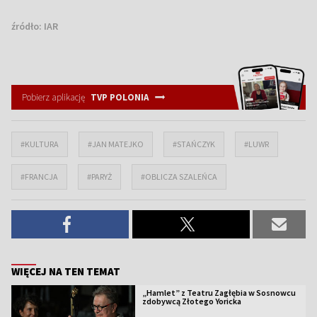
źródło:
IAR
Pobierz aplikację
TVP POLONIA
#KULTURA
#JAN MATEJKO
#STAŃCZYK
#LUWR
#FRANCJA
#PARYŻ
#OBLICZA SZALEŃCA
WIĘCEJ NA TEN TEMAT
„Hamlet” z Teatru Zagłębia w Sosnowcu
zdobywcą Złotego Yoricka