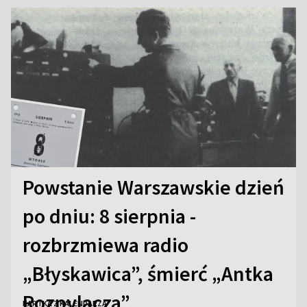
Powstanie Warszawskie dzień
po dniu: 8 sierpnia -
rozbrzmiewa radio
„Błyskawica”, śmierć „Antka
Rozpylacza”
KARTKA Z KALENDARZA