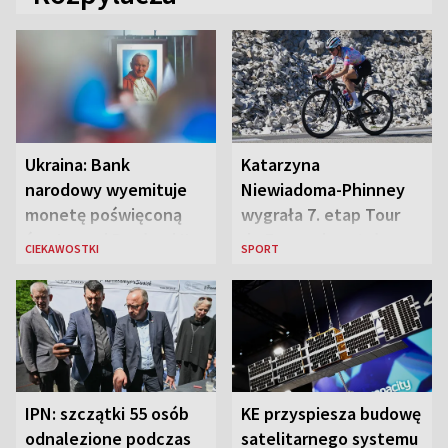
Ukraina: Bank
Katarzyna
narodowy wyemituje
Niewiadoma-Phinney
monetę poświęconą
wygrała 7. etap Tour
św. Janowi Pawłowi II
de France i została
CIEKAWOSTKI
SPORT
liderką wyścigu
IPN: szczątki 55 osób
KE przyspiesza budowę
odnalezione podczas
satelitarnego systemu