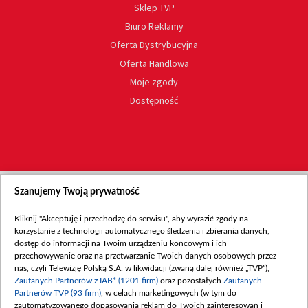
Sklep TVP
Biuro Reklamy
Oferta Dystrybucyjna
Oferta Handlowa
Moje zgody
Dostępność
Szanujemy Twoją prywatność
Kliknij "Akceptuję i przechodzę do serwisu", aby wyrazić zgody na
korzystanie z technologii automatycznego śledzenia i zbierania danych,
dostęp do informacji na Twoim urządzeniu końcowym i ich
przechowywanie oraz na przetwarzanie Twoich danych osobowych przez
nas, czyli Telewizję Polską S.A. w likwidacji (zwaną dalej również „TVP”),
Zaufanych Partnerów z IAB* (1201 firm)
oraz pozostałych
Zaufanych
Partnerów TVP (93 firm)
, w celach marketingowych (w tym do
zautomatyzowanego dopasowania reklam do Twoich zainteresowań i