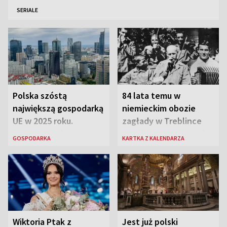
SERIALE
Polska szóstą
84 lata temu w
największą gospodarką
niemieckim obozie
UE w 2025 roku.
zagłady w Treblince
Najnowsze dane
zmarł Janusz Korczak
GOSPODARKA
KARTKA Z KALENDARZA
Eurostatu
Wiktoria Ptak z
Jest już polski