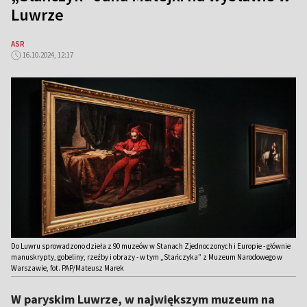
Luwrze
ASR
16.10.2024, 12:17
Do Luwru sprowadzono dzieła z 90 muzeów w Stanach Zjednoczonych i Europie - głównie
manuskrypty, gobeliny, rzeźby i obrazy - w tym „Stańczyka” z Muzeum Narodowego w
Warszawie, fot. PAP/Mateusz Marek
W paryskim Luwrze, w największym muzeum na