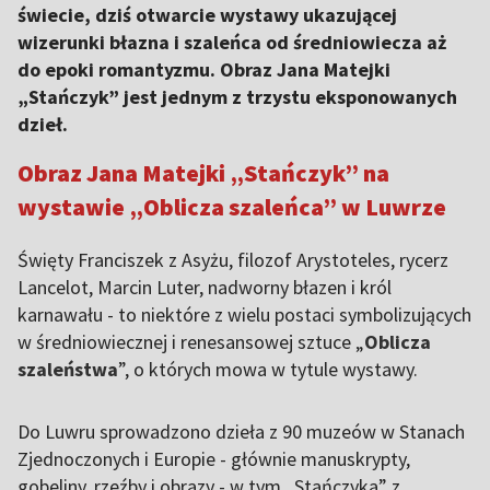
świecie, dziś otwarcie wystawy ukazującej
wizerunki błazna i szaleńca od średniowiecza aż
do epoki romantyzmu. Obraz Jana Matejki
„Stańczyk” jest jednym z trzystu eksponowanych
dzieł.
Obraz Jana Matejki „Stańczyk” na
wystawie „Oblicza szaleńca” w Luwrze
Święty Franciszek z Asyżu, filozof Arystoteles, rycerz
Lancelot, Marcin Luter, nadworny błazen i król
karnawału - to niektóre z wielu postaci symbolizujących
w średniowiecznej i renesansowej sztuce „
Oblicza
szaleństwa
”, o których mowa w tytule wystawy.
Do Luwru sprowadzono dzieła z 90 muzeów w Stanach
Zjednoczonych i Europie - głównie manuskrypty,
gobeliny, rzeźby i obrazy - w tym „Stańczyka” z