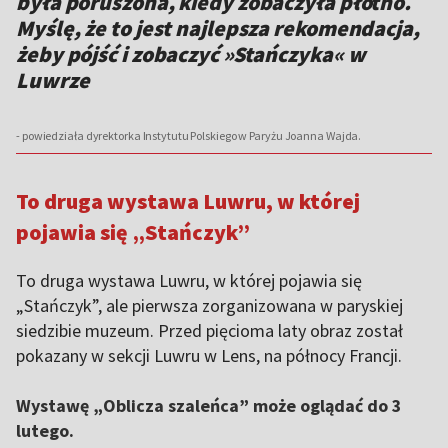
była poruszona, kiedy zobaczyła płótno.
Myślę, że to jest najlepsza rekomendacja,
żeby pójść i zobaczyć »Stańczyka« w
Luwrze
- powiedziała dyrektorka Instytutu Polskiego w Paryżu Joanna Wajda.
To druga wystawa Luwru, w której
pojawia się „Stańczyk”
To druga wystawa Luwru, w której pojawia się
„Stańczyk”, ale pierwsza zorganizowana w paryskiej
siedzibie muzeum. Przed pięcioma laty obraz został
pokazany w sekcji Luwru w Lens, na północy Francji.
Wystawę „Oblicza szaleńca” może oglądać do 3
lutego.