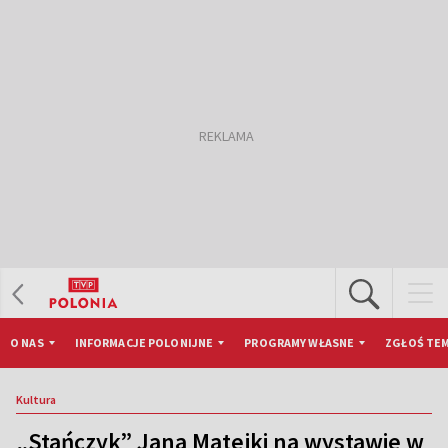
O NAS
INFORMACJE POLONIJNE
PROGRAMY WŁASNE
ZGŁOŚ TEM
Kultura
„Stańczyk” Jana Matejki na wystawie w