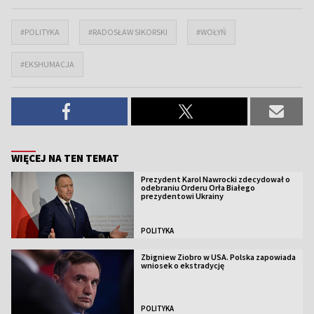
#POLITYKA
#RADOSŁAW SIKORSKI
#WOŁYŃ
#EKSHUMACJA
WIĘCEJ NA TEN TEMAT
Prezydent Karol Nawrocki zdecydował o
odebraniu Orderu Orła Białego
prezydentowi Ukrainy
POLITYKA
Zbigniew Ziobro w USA. Polska zapowiada
wniosek o ekstradycję
POLITYKA