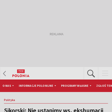
O NAS
INFORMACJE POLONIJNE
PROGRAMY WŁASNE
ZGŁOŚ TEM
Polityka
Sikorski: Nie ustąpimy ws. ekshumacji