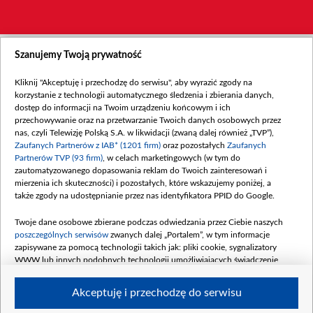
Szanujemy Twoją prywatność
Kliknij "Akceptuję i przechodzę do serwisu", aby wyrazić zgody na
korzystanie z technologii automatycznego śledzenia i zbierania danych,
dostęp do informacji na Twoim urządzeniu końcowym i ich
przechowywanie oraz na przetwarzanie Twoich danych osobowych przez
nas, czyli Telewizję Polską S.A. w likwidacji (zwaną dalej również „TVP”),
Zaufanych Partnerów z IAB* (1201 firm)
oraz pozostałych
Zaufanych
Partnerów TVP (93 firm)
, w celach marketingowych (w tym do
zautomatyzowanego dopasowania reklam do Twoich zainteresowań i
mierzenia ich skuteczności) i pozostałych, które wskazujemy poniżej, a
także zgody na udostępnianie przez nas identyfikatora PPID do Google.
Twoje dane osobowe zbierane podczas odwiedzania przez Ciebie naszych
poszczególnych serwisów
zwanych dalej „Portalem”, w tym informacje
zapisywane za pomocą technologii takich jak: pliki cookie, sygnalizatory
WWW lub innych podobnych technologii umożliwiających świadczenie
dopasowanych i bezpiecznych usług, personalizację treści oraz reklam,
udostępnianie funkcji mediów społecznościowych oraz analizowanie ruchu
Akceptuję i przechodzę do serwisu
w Internecie.