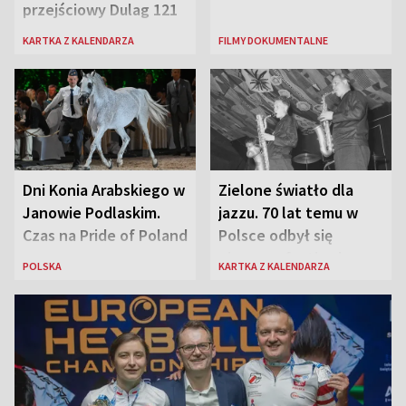
przejściowy Dulag 121
KARTKA Z KALENDARZA
FILMY DOKUMENTALNE
Dni Konia Arabskiego w
Zielone światło dla
Janowie Podlaskim.
jazzu. 70 lat temu w
Czas na Pride of Poland
Polsce odbył się
pierwszy festiwal
POLSKA
KARTKA Z KALENDARZA
jazzowy