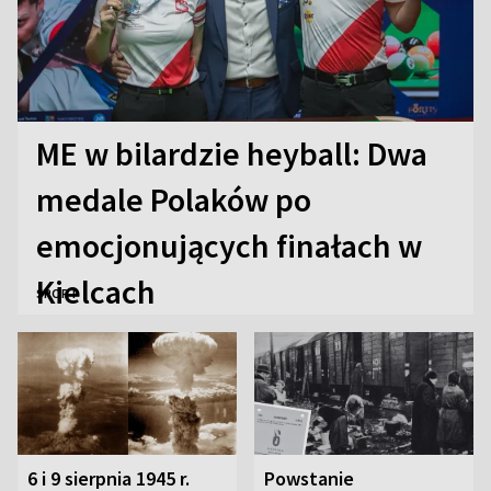
ME w bilardzie heyball: Dwa
medale Polaków po
emocjonujących finałach w
Kielcach
SPORT
6 i 9 sierpnia 1945 r.
Powstanie