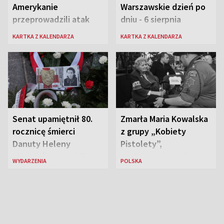
Amerykanie
Warszawskie dzień po
przeprowadzili atak
dniu - 6 sierpnia
atomowy na Hiroszimę
KARTKA Z KALENDARZA
KARTKA Z KALENDARZA
i Nagasaki
Senat upamiętnił 80.
Zmarła Maria Kowalska
rocznicę śmierci
z grupy „Kobiety
Danuty Heleny
Pistolety”,
Siedzikówny „Inki”
sanitariuszka pułku
WYDARZENIA
POLSKA
„Baszta”