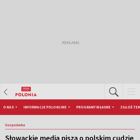
O NAS
INFORMACJE POLONIJNE
PROGRAMY WŁASNE
ZGŁOŚ TEM
Gospodarka
Słowackie media piszą o polskim cudzie