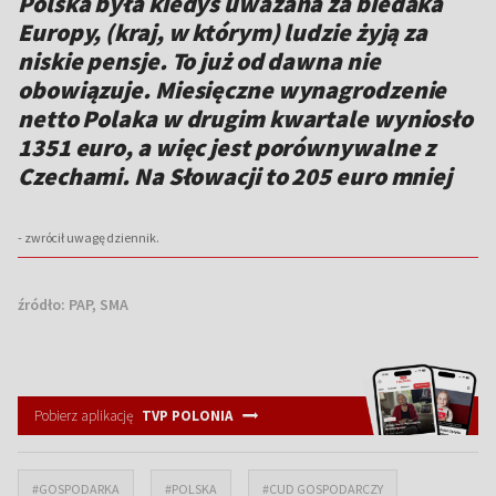
Polska była kiedyś uważana za biedaka
Europy, (kraj, w którym) ludzie żyją za
niskie pensje. To już od dawna nie
obowiązuje. Miesięczne wynagrodzenie
netto Polaka w drugim kwartale wyniosło
1351 euro, a więc jest porównywalne z
Czechami. Na Słowacji to 205 euro mniej
- zwrócił uwagę dziennik.
źródło:
PAP, SMA
Pobierz aplikację
TVP POLONIA
#GOSPODARKA
#POLSKA
#CUD GOSPODARCZY