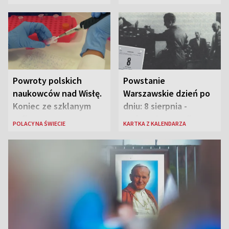
Powroty polskich
Powstanie
naukowców nad Wisłę.
Warszawskie dzień po
Koniec ze szklanym
dniu: 8 sierpnia -
sufitem
rozbrzmiewa radio
POLACY NA ŚWIECIE
KARTKA Z KALENDARZA
„Błyskawica”, śmierć
„Antka Rozpylacza”