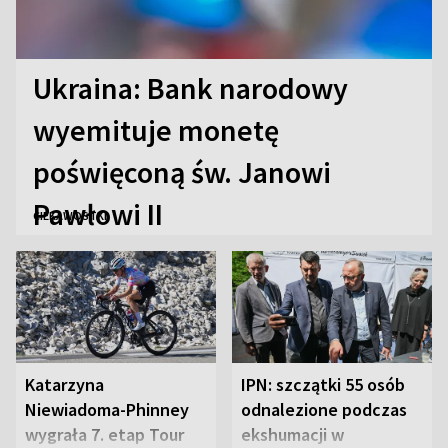
Ukraina: Bank narodowy
wyemituje monetę
poświęconą św. Janowi
Pawłowi II
CIEKAWOSTKI
Katarzyna
IPN: szczątki 55 osób
Niewiadoma-Phinney
odnalezione podczas
wygrała 7. etap Tour
ekshumacji w