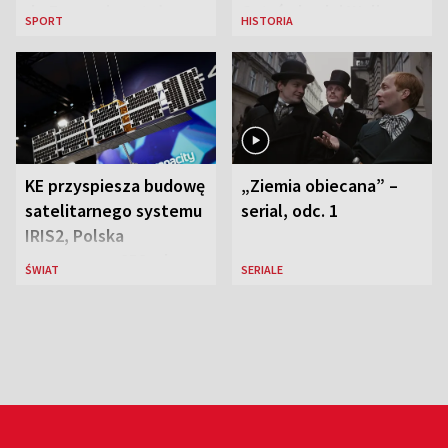
de France i została
Ostrówkach i Woli
SPORT
HISTORIA
liderką wyścigu
Ostrowieckiej
KE przyspiesza budowę
„Ziemia obiecana” –
satelitarnego systemu
serial, odc. 1
IRIS2, Polska
przeznaczy 656 mln
ŚWIAT
SERIALE
euro