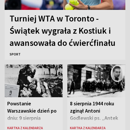
Turniej WTA w Toronto -
Świątek wygrała z Kostiuk i
awansowała do ćwierćfinału
SPORT
Powstanie
8 sierpnia 1944 roku
Warszawskie dzień po
zginął Antoni
dniu: 9 sierpnia
Godlewski ps. „Antek
Rozpylacz”
KARTKA Z KALENDARZA
KARTKA Z KALENDARZA