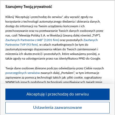
Szanujemy Twoją prywatność
Kliknij "Akceptuję i przechodzę do serwisu", aby wyrazić zgody na
korzystanie z technologii automatycznego śledzenia i zbierania danych,
dostęp do informacji na Twoim urządzeniu końcowym i ich
przechowywanie oraz na przetwarzanie Twoich danych osobowych przez
nas, czyli Telewizję Polską S.A. w likwidacji (zwaną dalej również „TVP”),
Zaufanych Partnerów z IAB* (1201 firm)
oraz pozostałych
Zaufanych
Partnerów TVP (93 firm)
, w celach marketingowych (w tym do
zautomatyzowanego dopasowania reklam do Twoich zainteresowań i
mierzenia ich skuteczności) i pozostałych, które wskazujemy poniżej, a
także zgody na udostępnianie przez nas identyfikatora PPID do Google.
Twoje dane osobowe zbierane podczas odwiedzania przez Ciebie naszych
poszczególnych serwisów
zwanych dalej „Portalem”, w tym informacje
zapisywane za pomocą technologii takich jak: pliki cookie, sygnalizatory
WWW lub innych podobnych technologii umożliwiających świadczenie
dopasowanych i bezpiecznych usług, personalizację treści oraz reklam,
udostępnianie funkcji mediów społecznościowych oraz analizowanie ruchu
Akceptuję i przechodzę do serwisu
w Internecie.
Twoje dane osobowe zbierane podczas odwiedzania przez Ciebie
Ustawienia zaawansowane
poszczególnych serwisów
na Portalu, takie jak adresy IP, identyfikatory