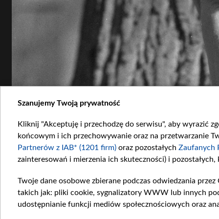
Szanujemy Twoją prywatność
Kliknij "Akceptuję i przechodzę do serwisu", aby wyrazić z
końcowym i ich przechowywanie oraz na przetwarzanie Twoi
Partnerów z IAB* (1201 firm)
oraz pozostałych
Zaufanych 
zainteresowań i mierzenia ich skuteczności) i pozostałych,
Twoje dane osobowe zbierane podczas odwiedzania przez 
takich jak: pliki cookie, sygnalizatory WWW lub innych po
udostępnianie funkcji mediów społecznościowych oraz ana
8 października 1943 roku urodził się Bronisław Cieślak, aktor znany przede wszystkim