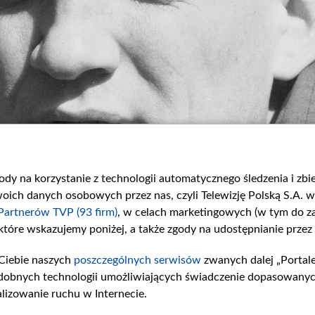
gody na korzystanie z technologii automatycznego śledzenia i zb
ch danych osobowych przez nas, czyli Telewizję Polską S.A. w 
Partnerów TVP (93 firm)
, w celach marketingowych (w tym do 
 które wskazujemy poniżej, a także zgody na udostępnianie przez
Ciebie naszych
poszczególnych serwisów
zwanych dalej „Portal
dobnych technologii umożliwiających świadczenie dopasowanych i
lizowanie ruchu w Internecie.
 z serialu „07 zgłoś się”, fot. PAP/Witold Rozmysłowicz