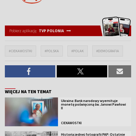
Pobierz aplikację
TVP POLONIA
#CIEKAWOSTKI
#POLSKA
#POLAK
#DEMOGRAFIA
WIĘCEJ NA TEN TEMAT
Ukraina: Bank narodowy wyemituje
monetę poświęconą św. Janowi Pawłowi
II
CIEKAWOSTKI
Historia jednej fotografii PAP: Ostatnie