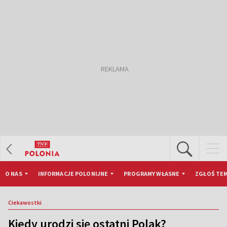
O NAS
INFORMACJE POLONIJNE
PROGRAMY WŁASNE
ZGŁOŚ TEM
Ciekawostki
Kiedy urodzi się ostatni Polak?