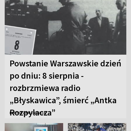
Powstanie Warszawskie dzień
po dniu: 8 sierpnia -
rozbrzmiewa radio
„Błyskawica”, śmierć „Antka
Rozpylacza”
KARTKA Z KALENDARZA