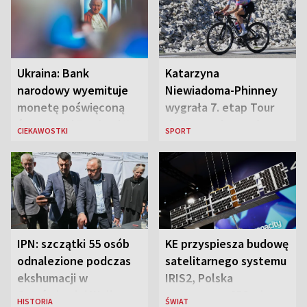
Ukraina: Bank
Katarzyna
narodowy wyemituje
Niewiadoma-Phinney
monetę poświęconą
wygrała 7. etap Tour
św. Janowi Pawłowi II
de France i została
CIEKAWOSTKI
SPORT
liderką wyścigu
IPN: szczątki 55 osób
KE przyspiesza budowę
odnalezione podczas
satelitarnego systemu
ekshumacji w
IRIS2, Polska
Ostrówkach i Woli
przeznaczy 656 mln
HISTORIA
ŚWIAT