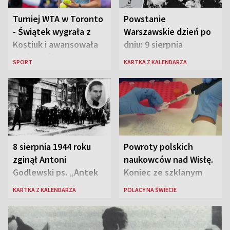
Turniej WTA w Toronto
Powstanie
- Świątek wygrała z
Warszawskie dzień po
Kostiuk i awansowała
dniu: 9 sierpnia
do ćwierćfinału
SPORT
KARTKA Z KALENDARZA
8 sierpnia 1944 roku
Powroty polskich
zginął Antoni
naukowców nad Wisłę.
Godlewski ps. „Antek
Koniec ze szklanym
Rozpylacz”
sufitem
KARTKA Z KALENDARZA
POLACY NA ŚWIECIE