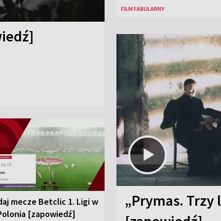
FILM FABULARNY
iedź]
„Prymas. Trzy l
aj mecze Betclic 1. Ligi w
Polonia [zapowiedź]
[zapowiedź]