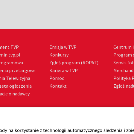
ment TVP
Emisja w TVP
Centrum i
min tvp.pl
Konkursy
Program d
Programowa
Zgłoś program (ROPAT)
Serwis fo
enia przetargowe
Kariera w TVP
Merchandi
ia Telewizyjna
Pomoc
Polityka 
zeta ogłoszenia
Kontakt
Zgłoś nadu
acje o nadawcy
gody na korzystanie z technologii automatycznego śledzenia i zb