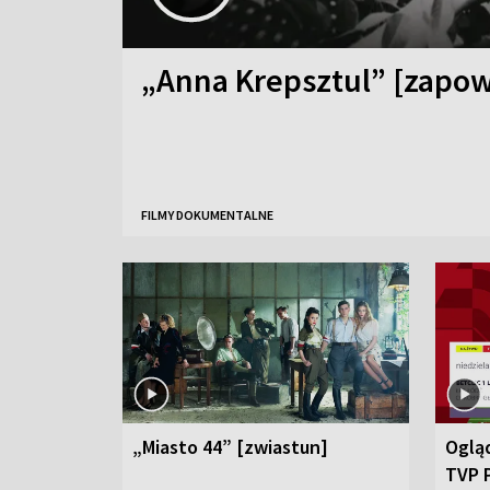
„Anna Krepsztul” [zapow
FILMY DOKUMENTALNE
„Miasto 44” [zwiastun]
Ogląd
TVP 