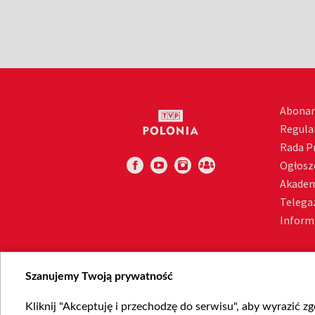
Abona
Regula
Rada 
Ogłosz
Akadem
Telega
Inform
Szanujemy Twoją prywatność
Kliknij "Akceptuję i przechodzę do serwisu", aby wyrazić z