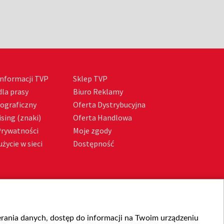
nformacji TVP
Sklep TVP
la prasy
Biuro Reklamy
tograficzny
Oferta Dystrybucyjna
sing (znaki)
Oferta Handlowa
Prywatności
Moje zgody
życie w sieci
Dostępność
ierania danych, dostęp do informacji na Twoim urządzeniu