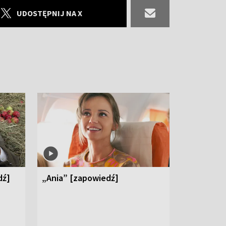
UDOSTĘPNIJ NA X
dź]
„Ania” [zapowiedź]