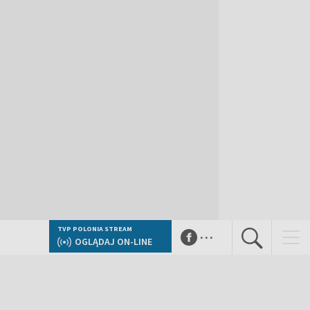
...
TVP POLONIA STREAM
OGLĄDAJ ON-LINE