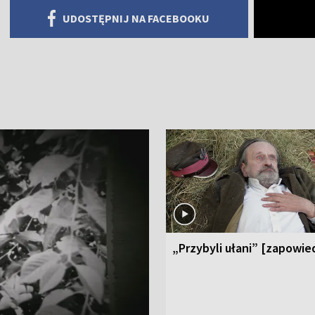
UDOSTĘPNIJ NA FACEBOOKU
„Przybyli ułani” [zapowie