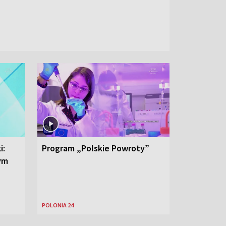
i:
Program „Polskie Powroty”
nym
POLONIA 24