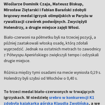
Wioślarze Dominik Czaja, Mateusz Biskup,
Mirosław Ziętarski i Fabian Barański zdobyli
brązowy medal igrzysk olimpijskich w Paryżu w
rywalizacji czwórek podwójnych. Zwyciężyli
Holendrzy, a drugie miejsce zajęli Włosi.
Biało-czerwoni na półmetku byli na trzeciej pozycji, a
później zaatakowali włoską osadę, którą zdołali
wyprzedzić. Jednak na ostatnich metrach to zawodnicy
z Półwyspu Apenińskiego zwiększyli tempo i odzyskali
drugie miejsce.
Różnica między tymi osadami na mecie wyniosła 0,19 s.
Holendrzy byli szybsi od Włochów o 0,40 s.
To trzeci medal biało-czerwonych w trwających
igrzyskach. W niedzielę
srebro w konkurencji K1
zdobyła kajakarka górska Klaudia Zwolińska
, a we