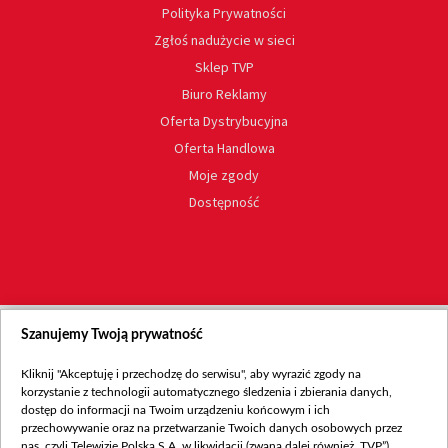
Polityka Prywatności
Zgłoś nadużycie w sieci
Sklep TVP
Biuro Reklamy
Oferta Dystrybucyjna
Oferta Handlowa
Moje zgody
Dostępność
Szanujemy Twoją prywatność
Kliknij "Akceptuję i przechodzę do serwisu", aby wyrazić zgody na
korzystanie z technologii automatycznego śledzenia i zbierania danych,
dostęp do informacji na Twoim urządzeniu końcowym i ich
przechowywanie oraz na przetwarzanie Twoich danych osobowych przez
nas, czyli Telewizję Polską S.A. w likwidacji (zwaną dalej również „TVP”),