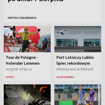
KARTKA Z KALENDARZA
Tour de Pologne -
Port Lotniczy Lublin:
Holender Lemmen
lipiec rekordowym
wygrał etap w
miesiącem w historii
Karpaczu i został
lotniska
SPORT
GOSPODARKA
liderem