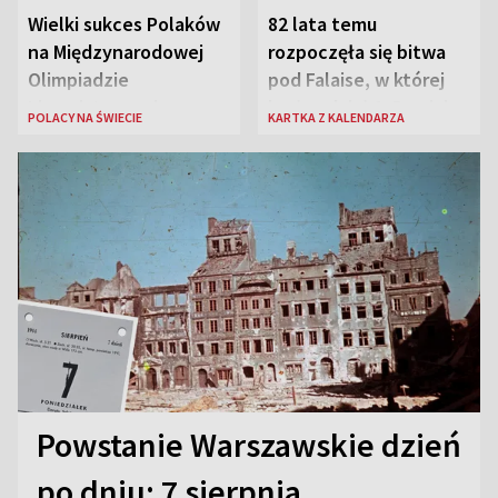
Wielki sukces Polaków
82 lata temu
na Międzynarodowej
rozpoczęła się bitwa
Olimpiadzie
pod Falaise, w której
Lingwistycznej
brała udział 1. Dywizja
POLACY NA ŚWIECIE
KARTKA Z KALENDARZA
Pancerna gen. Maczka
Powstanie Warszawskie dzień
po dniu: 7 sierpnia