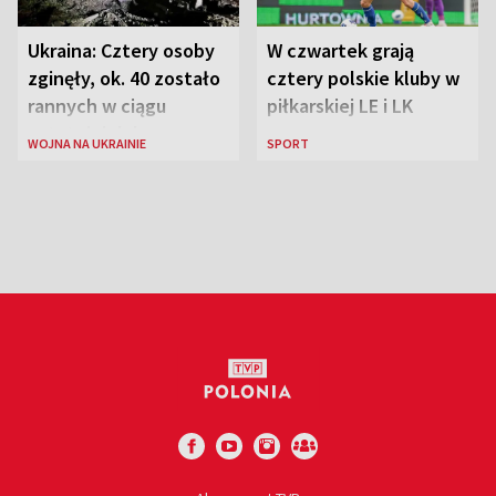
Ukraina: Cztery osoby
W czwartek grają
zginęły, ok. 40 zostało
cztery polskie kluby w
rannych w ciągu
piłkarskiej LE i LK
ostatniej doby w
WOJNA NA UKRAINIE
SPORT
rosyjskich atakach