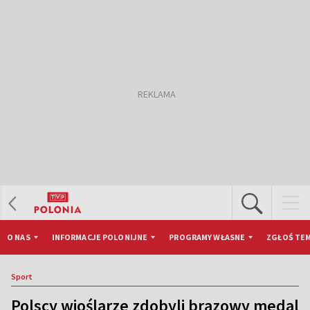
O NAS
INFORMACJE POLONIJNE
PROGRAMY WŁASNE
ZGŁOŚ TEM
Sport
Polscy wioślarze zdobyli brązowy medal