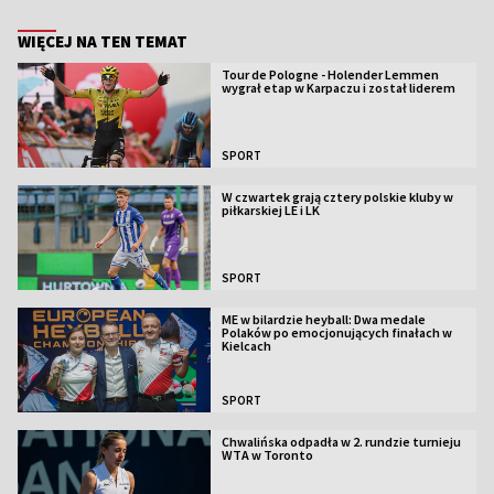
WIĘCEJ NA TEN TEMAT
Tour de Pologne - Holender Lemmen
wygrał etap w Karpaczu i został liderem
SPORT
W czwartek grają cztery polskie kluby w
piłkarskiej LE i LK
SPORT
ME w bilardzie heyball: Dwa medale
Polaków po emocjonujących finałach w
Kielcach
SPORT
Chwalińska odpadła w 2. rundzie turnieju
WTA w Toronto