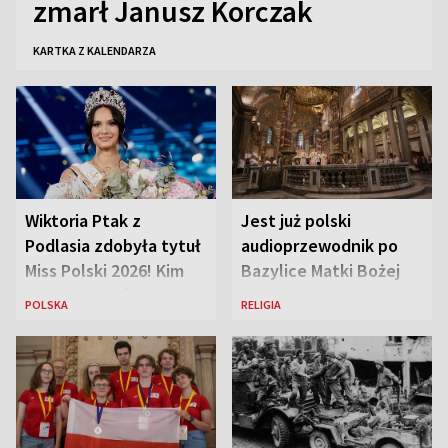
zmarł Janusz Korczak
KARTKA Z KALENDARZA
Wiktoria Ptak z
Jest już polski
Podlasia zdobyła tytuł
audioprzewodnik po
Miss Polski 2026! Kim
Bazylice Matki Bożej
jest nowa królowa
Większej w Rzymie
POLSKA
RELIGIA
piękności?