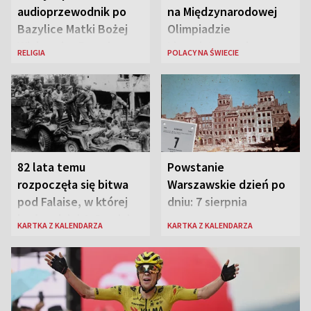
audioprzewodnik po
na Międzynarodowej
Bazylice Matki Bożej
Olimpiadzie
Większej w Rzymie
Lingwistycznej
RELIGIA
POLACY NA ŚWIECIE
82 lata temu
Powstanie
rozpoczęła się bitwa
Warszawskie dzień po
pod Falaise, w której
dniu: 7 sierpnia
brała udział 1. Dywizja
KARTKA Z KALENDARZA
KARTKA Z KALENDARZA
Pancerna gen. Maczka