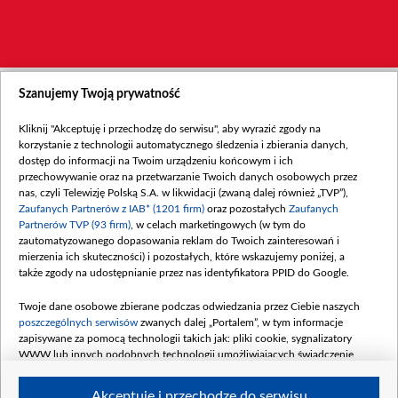
Szanujemy Twoją prywatność
Kliknij "Akceptuję i przechodzę do serwisu", aby wyrazić zgody na
korzystanie z technologii automatycznego śledzenia i zbierania danych,
dostęp do informacji na Twoim urządzeniu końcowym i ich
przechowywanie oraz na przetwarzanie Twoich danych osobowych przez
nas, czyli Telewizję Polską S.A. w likwidacji (zwaną dalej również „TVP”),
Zaufanych Partnerów z IAB* (1201 firm)
oraz pozostałych
Zaufanych
Partnerów TVP (93 firm)
, w celach marketingowych (w tym do
zautomatyzowanego dopasowania reklam do Twoich zainteresowań i
mierzenia ich skuteczności) i pozostałych, które wskazujemy poniżej, a
także zgody na udostępnianie przez nas identyfikatora PPID do Google.
Twoje dane osobowe zbierane podczas odwiedzania przez Ciebie naszych
poszczególnych serwisów
zwanych dalej „Portalem”, w tym informacje
zapisywane za pomocą technologii takich jak: pliki cookie, sygnalizatory
WWW lub innych podobnych technologii umożliwiających świadczenie
dopasowanych i bezpiecznych usług, personalizację treści oraz reklam,
udostępnianie funkcji mediów społecznościowych oraz analizowanie ruchu
Akceptuję i przechodzę do serwisu