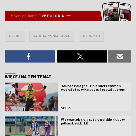
Pobierz aplikację
TVP POLONIA
#SPORT
#ALICJA PYSZKA-BAZAN
#IRONMAN
WIĘCEJ NA TEN TEMAT
Tour de Pologne - Holender Lemmen
wygrał etap w Karpaczu i został liderem
SPORT
W czwartek grają cztery polskie kluby w
piłkarskiej LE i LK