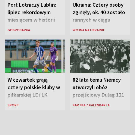
Port Lotniczy Lublin:
Ukraina: Cztery osoby
lipiec rekordowym
zginęły, ok. 40 zostało
miesiącem w historii
rannych w ciągu
lotniska
ostatniej doby w
GOSPODARKA
WOJNA NA UKRAINIE
rosyjskich atakach
W czwartek grają
82 lata temu Niemcy
cztery polskie kluby w
utworzyli obóz
piłkarskiej LE i LK
przejściowy Dulag 121
SPORT
KARTKA Z KALENDARZA