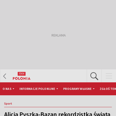
O NAS
INFORMACJE POLONIJNE
PROGRAMY WŁASNE
ZGŁOŚ TEM
Sport
Alicja Pyszka-Bazan rekordzistką świata