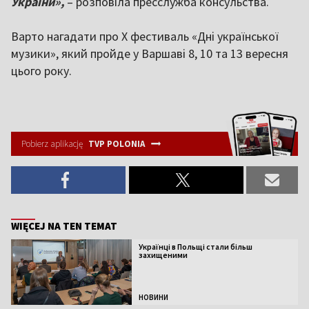
України»,
– розповіла пресслужба консульства.
Варто нагадати про X фестиваль «Дні української
музики», який пройде у Варшаві 8, 10 та 13 вересня
цього року.
Pobierz aplikację
TVP POLONIA
WIĘCEJ NA TEN TEMAT
Українці в Польщі стали більш
захищеними
НОВИНИ