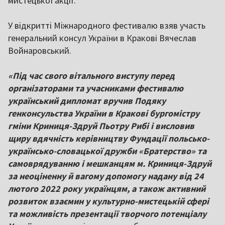
мистецької акції.
У відкритті Міжнародного фестивалю взяв участь
генеральний консул України в Кракові Вячеслав
Войнаровський.
«Під час свого вітального виступу перед
організаторами та учасниками фестивалю
український дипломат вручив Подяку
генконсульства України в Кракові бургомістру
гміни Криниця-Здруй Пьотру Рибі і висловив
щиру вдячність керівництву Фундації польсько-
українсько-словацької дружби «Братерство» та
самоврядуванню і мешканцям м. Криниця-Здруй
за неоціненну й вагому допомогу надану від 24
лютого 2022 року українцям, а також активний
розвиток взаємин у культурно-мистецькій сфері
та можливість презентації творчого потенціалу