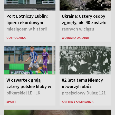
Port Lotniczy Lublin:
Ukraina: Cztery osoby
lipiec rekordowym
zginęły, ok. 40 zostało
miesiącem w historii
rannych w ciągu
lotniska
ostatniej doby w
GOSPODARKA
WOJNA NA UKRAINIE
rosyjskich atakach
W czwartek grają
82 lata temu Niemcy
cztery polskie kluby w
utworzyli obóz
piłkarskiej LE i LK
przejściowy Dulag 121
SPORT
KARTKA Z KALENDARZA