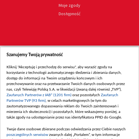
Moje zgody
Dostępność
Szanujemy Twoją prywatność
Kliknij "Akceptuję i przechodzę do serwisu", aby wyrazić zgody na
korzystanie z technologii automatycznego śledzenia i zbierania danych,
dostęp do informacji na Twoim urządzeniu końcowym i ich
przechowywanie oraz na przetwarzanie Twoich danych osobowych przez
nas, czyli Telewizję Polską S.A. w likwidacji (zwaną dalej również „TVP”),
Zaufanych Partnerów z IAB* (1201 firm)
oraz pozostałych
Zaufanych
Partnerów TVP (93 firm)
, w celach marketingowych (w tym do
zautomatyzowanego dopasowania reklam do Twoich zainteresowań i
mierzenia ich skuteczności) i pozostałych, które wskazujemy poniżej, a
także zgody na udostępnianie przez nas identyfikatora PPID do Google.
Twoje dane osobowe zbierane podczas odwiedzania przez Ciebie naszych
poszczególnych serwisów
zwanych dalej „Portalem”, w tym informacje