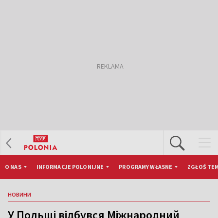
O NAS
INFORMACJE POLONIJNE
PROGRAMY WŁASNE
ZGŁOŚ TEM
НОВИНИ
У Польщі відбувся Міжнародний