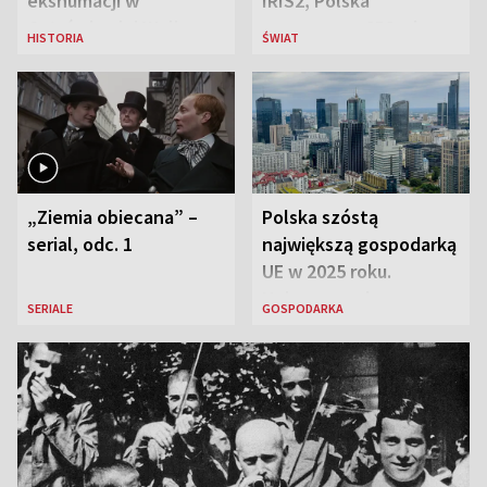
ekshumacji w
IRIS2, Polska
Ostrówkach i Woli
przeznaczy 656 mln
HISTORIA
ŚWIAT
Ostrowieckiej
euro
„Ziemia obiecana” –
Polska szóstą
serial, odc. 1
największą gospodarką
UE w 2025 roku.
Najnowsze dane
SERIALE
GOSPODARKA
Eurostatu