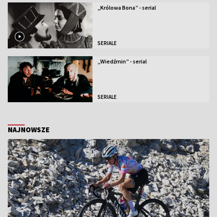
„Królowa Bona” - serial
SERIALE
„Wiedźmin” - serial
SERIALE
NAJNOWSZE