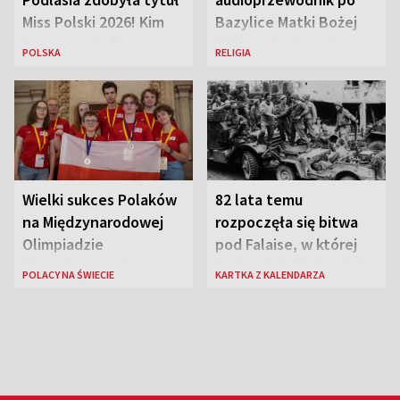
Miss Polski 2026! Kim
Bazylice Matki Bożej
jest nowa królowa
Większej w Rzymie
POLSKA
RELIGIA
piękności?
Wielki sukces Polaków
82 lata temu
na Międzynarodowej
rozpoczęła się bitwa
Olimpiadzie
pod Falaise, w której
Lingwistycznej
brała udział 1. Dywizja
POLACY NA ŚWIECIE
KARTKA Z KALENDARZA
Pancerna gen. Maczka