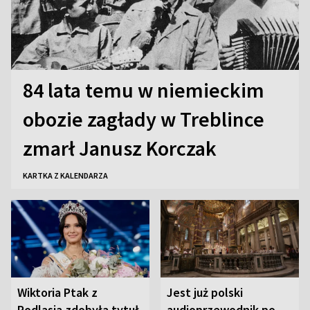
84 lata temu w niemieckim
obozie zagłady w Treblince
zmarł Janusz Korczak
KARTKA Z KALENDARZA
Wiktoria Ptak z
Jest już polski
Podlasia zdobyła tytuł
audioprzewodnik po