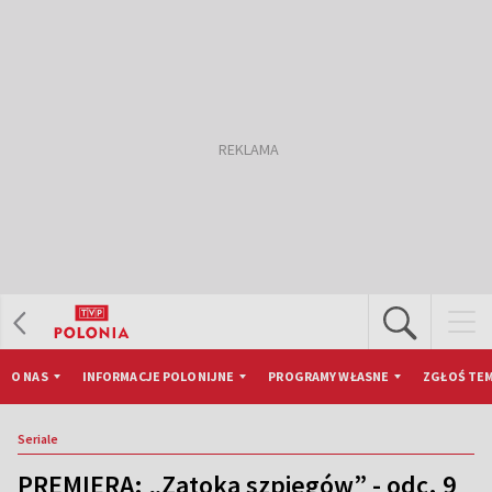
O NAS
INFORMACJE POLONIJNE
PROGRAMY WŁASNE
ZGŁOŚ TEM
Seriale
PREMIERA: „Zatoka szpiegów” - odc. 9