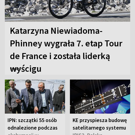
Katarzyna Niewiadoma-
Phinney wygrała 7. etap Tour
de France i została liderką
wyścigu
SPORT
IPN: szczątki 55 osób
KE przyspiesza budowę
odnalezione podczas
satelitarnego systemu