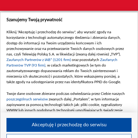
Szanujemy Twoją prywatność
Kliknij "Akceptuję i przechodzę do serwisu", aby wyrazić zgody na
korzystanie z technologii automatycznego śledzenia i zbierania danych,
dostęp do informacji na Twoim urządzeniu końcowym i ich
przechowywanie oraz na przetwarzanie Twoich danych osobowych przez
nas, czyli Telewizję Polską S.A. w likwidacji (zwaną dalej również „TVP”),
Zaufanych Partnerów z IAB* (1201 firm)
oraz pozostałych
Zaufanych
Partnerów TVP (93 firm)
, w celach marketingowych (w tym do
zautomatyzowanego dopasowania reklam do Twoich zainteresowań i
mierzenia ich skuteczności) i pozostałych, które wskazujemy poniżej, a
także zgody na udostępnianie przez nas identyfikatora PPID do Google.
Twoje dane osobowe zbierane podczas odwiedzania przez Ciebie naszych
poszczególnych serwisów
zwanych dalej „Portalem”, w tym informacje
zapisywane za pomocą technologii takich jak: pliki cookie, sygnalizatory
WWW lub innych podobnych technologii umożliwiających świadczenie
dopasowanych i bezpiecznych usług, personalizację treści oraz reklam,
udostępnianie funkcji mediów społecznościowych oraz analizowanie ruchu
Akceptuję i przechodzę do serwisu
w Internecie.