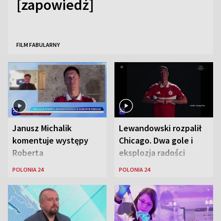
[zapowiedź]
FILM FABULARNY
Janusz Michalik
Lewandowski rozpalił
komentuje występy
Chicago. Dwa gole i
Roberta
eksplozja radości
Lewandowskiego w
wśród Polonii
POLONIA 24
POLONIA 24
Stanach
Zjednoczonych