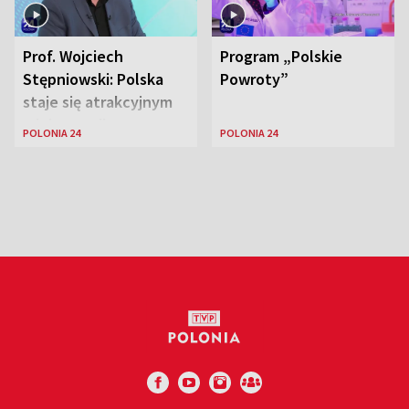
Prof. Wojciech
Program „Polskie
Stępniowski: Polska
Powroty”
staje się atrakcyjnym
miejscem dla
POLONIA 24
POLONIA 24
naukowców