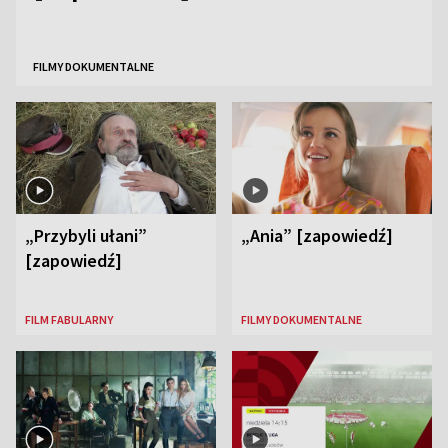
FILMY DOKUMENTALNE
„Przybyli ułani”
„Ania” [zapowiedź]
[zapowiedź]
FILM FABULARNY
FILMY DOKUMENTALNE