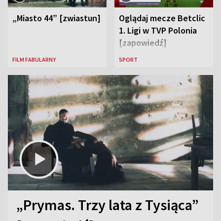
„Miasto 44” [zwiastun]
Oglądaj mecze Betclic
1. Ligi w TVP Polonia
[zapowiedź]
FILM FABULARNY
SPORT
„Prymas. Trzy lata z Tysiąca”