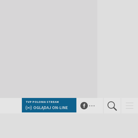
...
TVP POLONIA STREAM
OGLĄDAJ ON-LINE