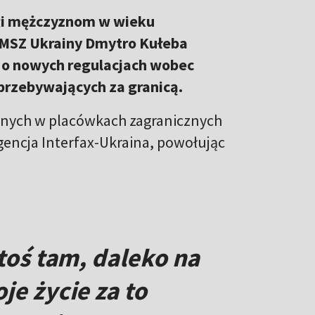
ugi mężczyznom w wieku
f MSZ Ukrainy Dmytro Kułeba
e o nowych regulacjach wobec
przebywających za granicą.
rnych w placówkach zagranicznych
gencja Interfax-Ukraina, powołując
ktoś tam, daleko na
je życie za to