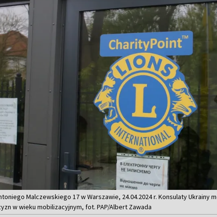
 Antoniego Malczewskiego 17 w Warszawie, 24.04.2024 r. Konsulaty Ukrainy
yzn w wieku mobilizacyjnym, fot. PAP/Albert Zawada